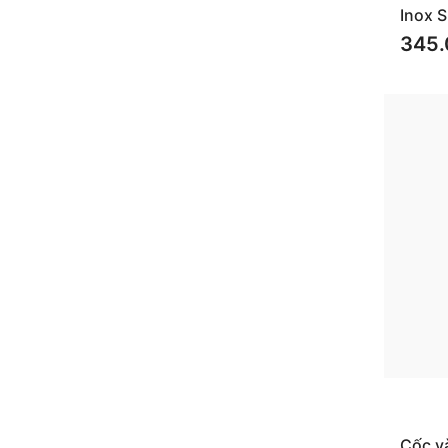
Inox 
345.
Cốc v