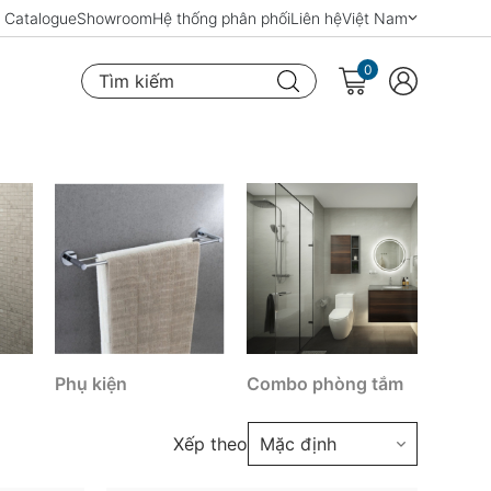
Catalogue
Showroom
Hệ thống phân phối
Liên hệ
Việt Nam
0
Tìm kiếm
Phụ kiện
Combo phòng tắm
Xếp theo
Mặc định