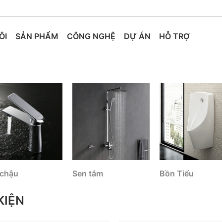
ÔI
SẢN PHẨM
CÔNG NGHỆ
DỰ ÁN
HỖ TRỢ
 chậu
Sen tắm
Bồn Tiểu
KIỆN