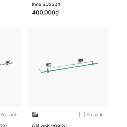
Inox SUS304
400.000₫
So sánh
So sánh
531
Giá kính VG952