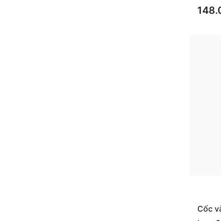
148.
Cốc v