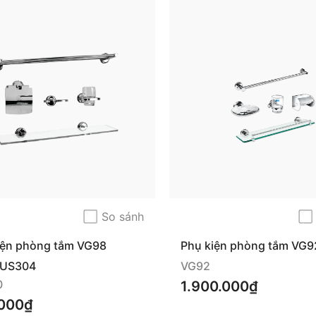
So sánh
iện phòng tắm VG98
Phụ kiện phòng tắm VG9
SUS304
VG92
0
1.900.000₫
000₫