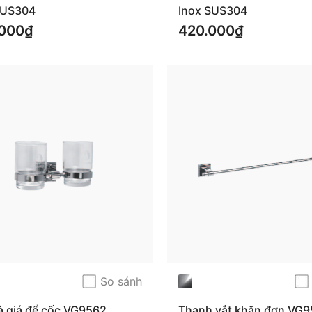
SUS304
Inox SUS304
000₫
420.000₫
So sánh
à giá để cốc VG9562
Thanh vắt khăn đơn VG9