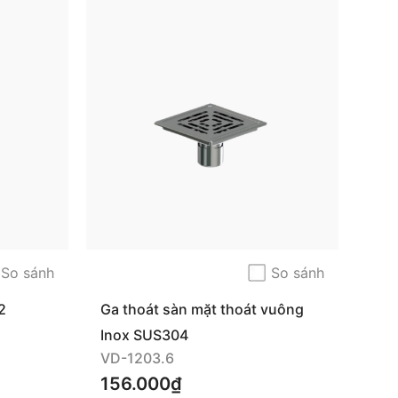
So sánh
So sánh
2
Ga thoát sàn mặt thoát vuông
hở
Inox SUS304
VD-1203.6
156.000₫