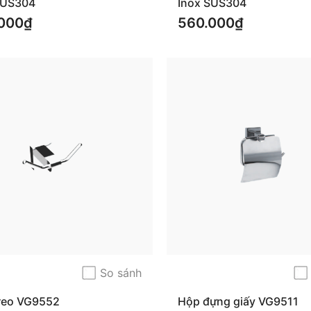
SUS304
Inox SUS304
000₫
560.000₫
So sánh
reo VG9552
Hộp đựng giấy VG9511