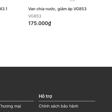
43.1
Van chia nước, giảm áp VG853
VG853
175.000₫
Hỗ trợ
 Thương mại
Chính sách bảo hành