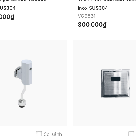
SUS304
Inox SUS304
VG9531
000₫
800.000₫
So sánh