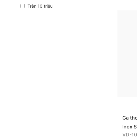
Trên 10 triệu
Ga th
hở
Inox 
VD-1