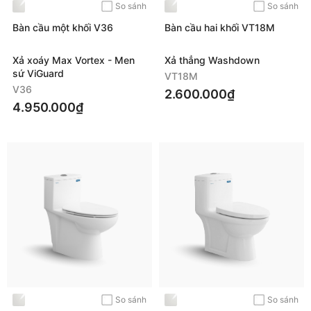
So sánh
So sánh
Bàn cầu một khối V36
Bàn cầu hai khối VT18M
Xả xoáy Max Vortex - Men
Xả thẳng Washdown
sứ ViGuard
VT18M
V36
2.600.000₫
4.950.000₫
So sánh
So sánh