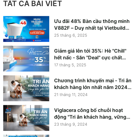
TẤT CẢ BÀI VIẾT
Ưu đãi 48% Bàn cầu thông minh
V882F – Duy nhất tại Vietbuild
2025
25 tháng 6, 2025
Giảm giá lên tới 35%: Hè ''Chill''
hết nấc - Săn ''Deal'' cực chất
cùng Viglacera
17 tháng 5, 2025
Chương trình khuyến mại - Tri ân
khách hàng lớn nhất năm 2024
lên tới 25%
21 tháng 11, 2024
Viglacera công bố chuỗi hoạt
động "Tri ân khách hàng, vững
bền gắn kết"
23 tháng 9, 2024