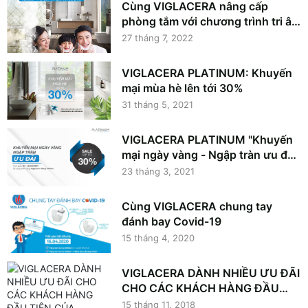
Cùng VIGLACERA nâng cấp
phòng tắm với chương trình tri ân
người tiêu dùng
27 tháng 7, 2022
VIGLACERA PLATINUM: Khuyến
mại mùa hè lên tới 30%
31 tháng 5, 2021
VIGLACERA PLATINUM "Khuyến
mại ngày vàng - Ngập tràn ưu đãi"
tại Vietbuild 2021
23 tháng 3, 2021
Cùng VIGLACERA chung tay
đánh bay Covid-19
15 tháng 4, 2020
VIGLACERA DÀNH NHIỀU ƯU ĐÃI
CHO CÁC KHÁCH HÀNG ĐẦU
TIÊN CỦA VIGLACERA SHOP
15 tháng 11, 2018