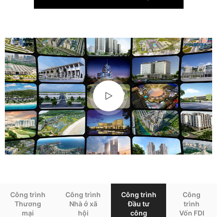
Công trình
Công trình
Công trình
Công
Thương
Nhà ở xã
Đầu tư
trình
mại
hội
công
Vốn FDI