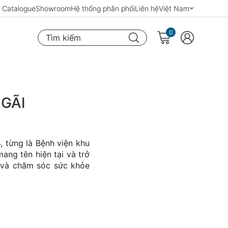
Catalogue
Showroom
Hệ thống phân phối
Liên hệ
Việt Nam
0
Tìm kiếm
NGÃI
, từng là Bệnh viện khu
mang tên hiện tại và trở
h và chăm sóc sức khỏe