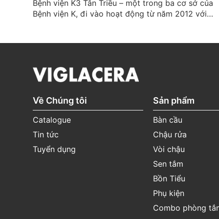
Bệnh viện K3 Tân Triều – một trong ba cơ sở của
Bệnh viện K, đi vào hoạt động từ năm 2012 với
mục tiêu giảm tải cho K1 Quán Sứ và K2 Tam Hiệp
đồng thời nâng cao chất lượng điều trị ung bướu
cho bệnh nhân cả nước....
Về Chúng tôi
Sản phẩm
Catalogue
Bàn cầu
Tin tức
Chậu rửa
Tuyển dụng
Vòi chậu
Sen tắm
Bồn Tiểu
Phụ kiện
Combo phòng tắ