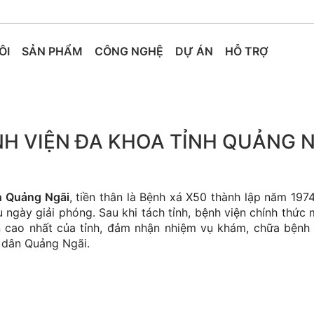
ÔI
SẢN PHẨM
CÔNG NGHỆ
DỰ ÁN
HỖ TRỢ
H VIỆN ĐA KHOA TỈNH QUẢNG 
h Quảng Ngãi
, tiền thân là Bệnh xá X50 thành lập năm 1974
 ngày giải phóng. Sau khi tách tỉnh, bệnh viện chính thức 
n cao nhất của tỉnh, đảm nhận nhiệm vụ khám, chữa bện
i dân Quảng Ngãi.