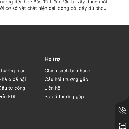
rưởng tiểu học Bắc Từ Liêm đầu tư xây dựng mới
Nhà ở
ới cơ sở vật chất hiện đại, đồng bộ, đầy đủ phòng
đáp ứ
ọc và phòng chức năng, tạo điều kiện tốt nhất
chuyê
ho các em học sinh phát triển cả về văn hóa và
đồng t
ăng khiếu.
hoạch
Hỗ trợ
 Thương mại
Chính sách bảo hành
Nhà ở xã hội
Câu hỏi thường gặp
Đầu tư công
Liên hệ
Vốn FDI
Sự cố thường gặp