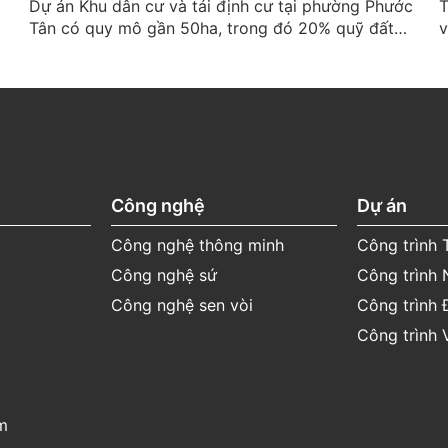
Dự án Khu dân cư và tái định cư tại phường Phước
T
Tân có quy mô gần 50ha, trong đó 20% quỹ đất
v
,
dành cho nhà ở xã hội với diện tích gần 4ha, cung
h
cấp hơn 1.100 căn hộ. Hiện tại, khối nhà A gồm 275
c
căn hộ đã...
n
Công nghệ
Dự án
Công nghệ thông minh
Công trình
Công nghệ sứ
Công trình 
Công nghệ sen vòi
Công trình 
Công trình 
m