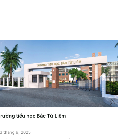
rường tiểu học Bắc Từ Liêm
Nhà ở
3 tháng 9, 2025
23 thá