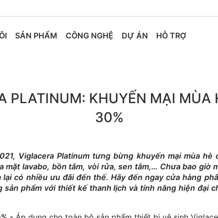
ÔI
SẢN PHẨM
CÔNG NGHỆ
DỰ ÁN
HỖ TRỢ
A PLATINUM: KHUYẾN MẠI MÙA H
30%
021, Viglacera Platinum tưng bừng khuyến mại mùa hè
 mặt lavabo, bồn tắm, vòi rửa, sen tắm,… Chưa bao giờ mu
m lại có nhiều ưu đãi đến thế. Hãy đến ngay cửa hàng ph
sản phẩm với thiết kế thanh lịch và tính năng hiện đại c
% -
Áp dụng cho toàn bộ sản phẩm thiết bị vệ sinh Viglac