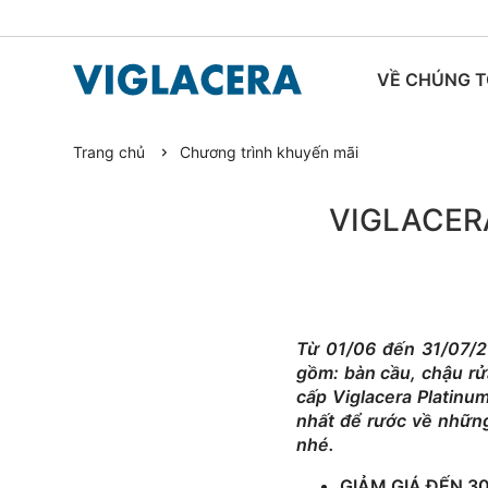
VỀ CHÚNG T
Trang chủ
Chương trình khuyến mãi
TIN TỨC
VIGLACER
Từ 01/06 đến 31/07/2
gồm: bàn cầu, chậu rửa
cấp Viglacera Platinu
nhất để rước về những 
nhé.
GIẢM GIÁ ĐẾN 30