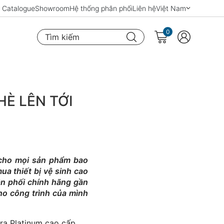
Catalogue
Showroom
Hệ thống phân phối
Liên hệ
Việt Nam
0
Tìm kiếm
È LÊN TỚI
 cho mọi sản phẩm bao
a thiết bị vệ sinh cao
ân phối chính hãng gần
ho công trình của mình
era Platinum cao cấp