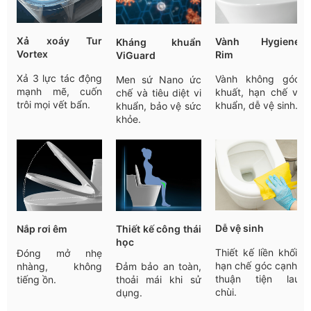
Xả xoáy Tur
Vành Hygiene
Kháng khuẩn
Vortex
Rim
ViGuard
Xả 3 lực tác động
Vành không góc
Men sứ Nano ức
mạnh mẽ, cuốn
khuất, hạn chế vi
chế và tiêu diệt vi
trôi mọi vết bẩn.
khuẩn, dễ vệ sinh.
khuẩn, bảo vệ sức
khỏe.
Dễ vệ sinh
Nắp rơi êm
Thiết kế công thái
học
Thiết kế liền khối,
Đóng mở nhẹ
hạn chế góc cạnh,
nhàng, không
Đảm bảo an toàn,
thuận tiện lau
tiếng ồn.
thoải mái khi sử
chùi.
dụng.