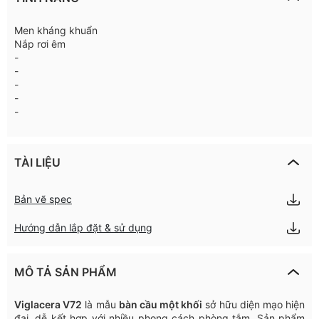
Men kháng khuẩn
Nắp rơi êm
-
-
-
-
-
TÀI LIỆU
Bản vẽ spec
Hướng dẫn lắp đặt & sử dụng
MÔ TẢ SẢN PHẨM
Viglacera
V72
l
à
mẫu
b
à
n
cầu
một
khối
sở
hữu
diện
mạo
hiện
đại
,
dễ
kết
hợp
với
nhiều
phong
cách
phòng
tắm
.
Sản
phẩm