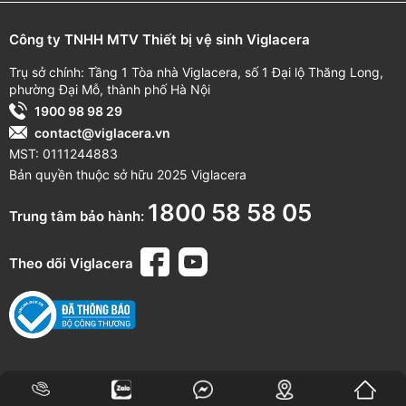
Đảm bảo sản phẩm không nứt vỡ trước khi lắp đặt để tránh rò
Công ty TNHH MTV Thiết bị vệ sinh Viglacera
rỉ trong quá trình sử dụng.
Trụ sở chính: Tầng 1 Tòa nhà Viglacera, số 1 Đại lộ Thăng Long,
THÔNG TIN BẢO HÀNH
phường Đại Mỗ, thành phố Hà Nội
1900 98 98 29
Nội dung bảo
Thời gian bảo
Bảo hành chính
contact@viglacera.vn
hành
hành
hãng
MST: 0111244883
10 năm
(Từ ngày
Bản quyền thuộc sở hữu 2025 Viglacera
Thân sứ
mua hàng)
1800 58 58 05
Trung tâm bảo hành:
24 tháng
(Từ
Hotline: 1800 58
Phụ kiện sứ
ngày mua hàng)
58 05
Theo dõi Viglacera
(Miễn phí cuộc
12 tháng
(Từ
Linh kiện điện tử
gọi)
ngày mua hàng)
Vật tư tiêu hao
3 tháng
(Từ ngày
(Pin,...)
mua hàng)
*Quét mã QR trên sản phẩm để theo dõi thông tin thời gian