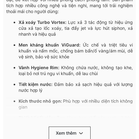
tích
hợp
nhiều
công
nghệ
và
tiện
nghi
,
mang
tới
trải
nghiệm
thoải
mái
cho
người
dùng
:
Xả xoáy Turbo Vortex:
Lực xả 3 tác động từ hiệu ứng
cửa xả tạo lốc xoáy, tia đẩy jet và lực hút siphon, xả
nhanh và hiệu quả
Men
kháng
khuẩn
ViGuard
:
Ức
chế
và
triệt
tiêu
vi
khuẩn
và
nấm
mốc
,
chống
bám
bẩn
/ố
vàng
/
ám
mùi
,
dễ
vệ
sinh
,
bảo
vệ
sức
khỏe
Vành Hygiene
Rim:
Không
chứa
nước
,
không
tạo
khe
,
loại
bỏ
nơi
trú
ngụ
vi
khuẩn
,
dễ
lau
chùi
Tiết
kiệm
nước
:
Đảm
bả
o
xả
sạch
hiệu
quả
với
lượng
nước
hợ
p
lý
Kích
thước
nhỏ
gọn
:
Phù
hợp
với
nhiều
diện
tích
không
gian
Thiết
kế
tối
giản
:
Trơn
láng
,
hạn
chế
góc
cạn
h
và
khe
rãnh
,
d
ễ
vệ
sinh
Xem thêm
Cấu
trúc
liền
khối
:
Chắc
chắn
,
chịu
lực
tốt
,
độ
bền
cao
,