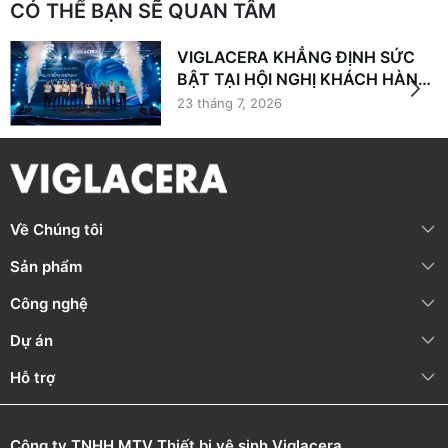
CÓ THỂ BẠN SẼ QUAN TÂM
VIGLACERA KHẲNG ĐỊNH SỨC
BẬT TẠI HỘI NGHỊ KHÁCH HÀNG
2026: CHUYỂN MÌNH, VƯƠN XA
23 tháng 7, 2026
Về Chúng tôi
Sản phẩm
Công nghệ
Dự án
Hỗ trợ
Công ty TNHH MTV Thiết bị vệ sinh Viglacera