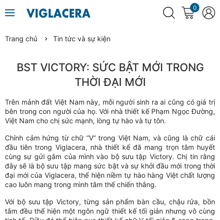
0
Trang chủ
Tin tức và sự kiện
BST VICTORY: SỨC BẬT MỚI TRONG
THỜI ĐẠI MỚI
Trên mảnh đất Việt Nam này, mỗi người sinh ra ai cũng có giá trị
bên trong con người của họ. Với nhà thiết kế Phạm Ngọc Đường,
Việt Nam cho chị sức mạnh, lòng tự hào và tự tôn.
Chính cảm hứng từ chữ “V” trong Việt Nam, và cũng là chữ cái
đầu tiên trong Viglacera, nhà thiết kế đã mang trọn tâm huyết
cùng sự gửi gắm của mình vào bộ sưu tập Victory. Chị tin rằng
đây sẽ là bộ sưu tập mang sức bật và sự khởi đầu mới trong thời
đại mới của Viglacera, thể hiện niềm tự hào hàng Việt chất lượng
cao luôn mang trong mình tâm thế chiến thắng.
Với bộ sưu tập Victory, từng sản phẩm bàn cầu, chậu rửa, bồn
tắm đều thể hiện một ngôn ngữ thiết kế tối giản nhưng vô cùng