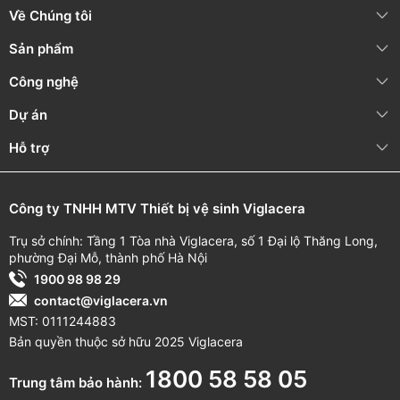
thêm các mẫu chậu rửa và phụ kiện Viglacera khác để lựa
Về Chúng tôi
chọn sản phẩm phù hợp nhất cho gia đình bạn.
Sản phẩm
Xem thêm:
Chậu chân treo tường V511
Công nghệ
Dự án
Hỗ trợ
Công ty TNHH MTV Thiết bị vệ sinh Viglacera
Trụ sở chính: Tầng 1 Tòa nhà Viglacera, số 1 Đại lộ Thăng Long,
phường Đại Mỗ, thành phố Hà Nội
1900 98 98 29
contact@viglacera.vn
MST: 0111244883
Bản quyền thuộc sở hữu 2025 Viglacera
1800 58 58 05
Trung tâm bảo hành: