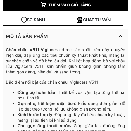
THÊM VÀO GIỎ HÀNG
SO SÁNH
CHAT TƯ VẤN
MÔ TẢ SẢN PHẨM
Chân chậu V511 Viglacera
được sản xuất trên dây chuyền
hiện đại, đáp ứng các tiêu chuẩn kỹ thuật khắt khe, mang lại
sự chắc chắn và độ bền lâu dài. Khi kết hợp đồng bộ với chậu
rửa Viglacera V511, sản phẩm giúp không gian phòng tắm
thêm gọn gàng, hiện đại và sang trọng.
Đặc điểm nổi bật của chân chậu Viglacera V511:
Đồng bộ hoàn hảo
: Thiết kế vừa vặn, tạo tổng thể hài
hòa, tinh tế.
Gọn nhẹ, tiết kiệm diện tích
: Kiểu dáng đơn giản, dễ
lắp đặt treo tường, tối ưu không gian phòng tắm.
Kích thước hợp lý
: Đáp ứng đầy đủ tiêu chuẩn kỹ thuật,
mang lại sự tiện lợi khi sử dụng.
Che gọn ống thoát nước
: Giúp giấu kín đường ống