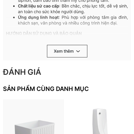
siphon, đảm bảo tính thẩm mỹ cho phòng tắm.
Chất liệu sứ cao cấp
: Bền chắc, chịu lực tốt, dễ vệ sinh,
an toàn cho sức khỏe người dùng.
Ứng dụng linh hoạt
: Phù hợp với phòng tắm gia đình,
khách sạn, văn phòng và nhiều công trình hiện đại.
HƯỚNG DẪN SỬ DỤNG VÀ BẢO QUẢN
Vệ sinh thường xuyên, nhẹ nhàng bằng chất tẩy rửa trung
tính, khăn mềm và nước sạch.
Xem thêm
KHÔNG
SỬ DỤNG:
ĐÁNH GIÁ
Dung dịch tẩy rửa có tính kiềm mạnh (pH ≥ 11) hoặc
axit mạnh (pH ≤ 2)
Chất tẩy rửa công nghiệp, hóa chất chứa Clo (Calcium
hypochlorite)
SẢN PHẨM CÙNG DANH MỤC
Bàn chải, chổi cọ, bọt biển cứng chà lên bề mặt sứ
Nước sôi đổ trực tiếp lên sản phẩm
Sử dụng nhẹ nhàng, không tác động mạnh, tránh va đập.
Đảm bảo sản phẩm không nứt vỡ trước khi lắp đặt để tránh rò
rỉ trong quá trình sử dụng.