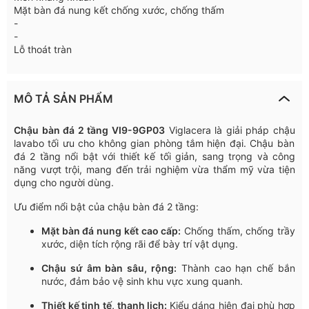
Mặt bàn đá nung kết chống xước, chống thấm
-
-
Lỗ thoát tràn
MÔ TẢ SẢN PHẨM
Chậu
bàn
đá
2
tầng
VI9-9GP03
Viglacera
là
giải
pháp
chậu
lavabo
tối
ưu
cho
không
gian
phòng
tắm
hiện
đại
.
Chậu
bàn
đá
2
tầng
nổi
bật
với
thiết
kế
tối
giản
, sang
trọng
và
công
năng
vượt
trội
,
mang
đến
trải
nghiệm
vừa
thẩm
mỹ
vừa
tiện
dụng
cho
người
dùng
.
Ưu
điểm
nổi
bật
của
chậu
bàn
đá
2
tầng
:
Mặt
bàn
đá
nung
kết
cao
cấp
:
Chống
thấm
,
chống
trầy
xước
,
diện
tích
rộng
rãi
để
bày
trí
vật
dụng
.
Chậu
sứ
âm
bàn
sâu
,
rộng
:
Thành
cao
hạn
chế
bắn
nước
,
đảm
bảo
vệ
sinh
khu
vực
xung
quanh
.
Thiết
kế
tinh
tế
,
thanh
lịch
:
Kiểu
dáng
hiện
đại
phù
hợp