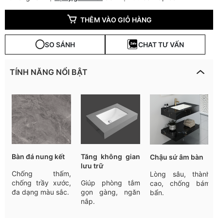
THÊM VÀO GIỎ HÀNG
SO SÁNH
CHAT TƯ VẤN
TÍNH NĂNG NỔI BẬT
Bàn đá nung kết
Tăng không gian
Chậu sứ âm bàn
lưu trữ
Chống thấm,
Lòng sâu, thành
chống trầy xước,
Giúp phòng tắm
cao, chống bám
đa dạng màu sắc.
gọn gàng, ngăn
bẩn.
nắp.