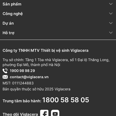
Sản phẩm
(Miễn phí cuộc
12 tháng
(Từ
Linh kiện điện tử
gọi)
ngày mua hàng)
Công nghệ
Vật tư tiêu hao
3 tháng
(Từ ngày
Dự án
(Pin,...)
mua hàng)
Hỗ trợ
*
Quét
mã
QR
trên
sản
phẩm
để
theo
dõi
thông
tin
thời
gian
bảo
hành
cụ thể.
Công ty TNHH MTV Thiết bị vệ sinh Viglacera
II. Đối với sản phẩm sen vòi
Trụ sở chính: Tầng 1 Tòa nhà Viglacera, số 1 Đại lộ Thăng Long,
Vệ sinh thường xuyên, nhẹ nhàng bằng chất tẩy rửa trung
phường Đại Mỗ, thành phố Hà Nội
tính, khăn mềm và nước sạch
1900 98 98 29
KHÔNG
sử dụng dung dịch tẩy rửa có tính axit, kiềm cao khi
contact@viglacera.vn
vệ sinh bề mặt sen vòi
MST: 0111244883
Áp lực nước khuyến nghị:
P = 0.5 ~ 5 (bar)
Bản quyền thuộc sở hữu 2025 Viglacera
Nhiệt độ nước nóng đầu vào tối đa:
T ≤ 85°C
1800 58 58 05
Trung tâm bảo hành:
Thời gian bảo
Bảo hành chính
Nội dung bảo
Theo dõi Viglacera
hành
hãng