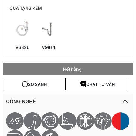
QUÀ TẶNG KÈM
VG826
VG814
Hết hàng
SO SÁNH
CHAT TƯ VẤN
CÔNG NGHỆ