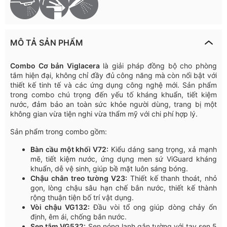
MÔ TẢ SẢN PHẨM
Combo Cơ bản Viglacera
là giải pháp đồng bộ cho phòng
tắm hiện đại, không chỉ đầy đủ công năng mà còn nổi bật với
thiết kế tinh tế và các ứng dụng công nghệ mới. Sản phẩm
trong combo chú trọng đến yếu tố kháng khuẩn, tiết kiệm
nước, đảm bảo an toàn sức khỏe người dùng, trang bị một
không gian vừa tiện nghi vừa thẩm mỹ với chi phí hợp lý.
Sản phẩm trong combo gồm:
Bàn cầu một khối V72:
Kiểu dáng sang trọng, xả mạnh
mẽ, tiết kiệm nước, ứng dụng men sứ ViGuard kháng
khuẩn, dễ vệ sinh, giúp bề mặt luôn sáng bóng.
Chậu chân treo tường V23:
Thiết kế thanh thoát, nhỏ
gọn, lòng chậu sâu hạn chế bắn nước, thiết kế thành
rộng thuận tiện bố trí vật dụng.
Vòi chậu VG132:
Đầu vòi tổ ong giúp dòng chảy ổn
định, êm ái, chống bắn nước.
Sen tắm VG532:
Sen nóng lạnh gắn tường với tay sen 5