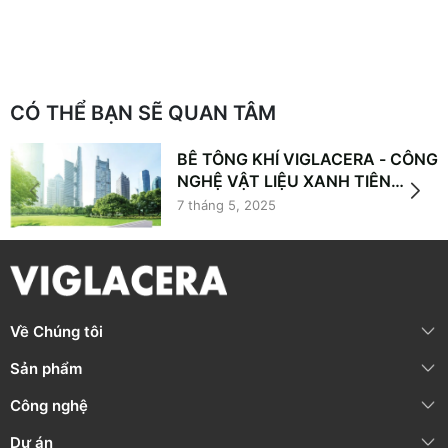
CÓ THỂ BẠN SẼ QUAN TÂM
BÊ TÔNG KHÍ VIGLACERA - CÔNG
NGHỆ VẬT LIỆU XANH TIÊN
PHONG TRONG XÂY DỰNG
7 tháng 5, 2025
Về Chúng tôi
Sản phẩm
Công nghệ
Dự án