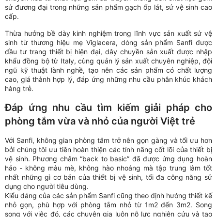
sứ đương đại trong những sản phẩm gạch ốp lát, sứ vệ sinh cao
cấp.
Thừa hưởng bề dày kinh nghiệm trong lĩnh vực sản xuất sứ vệ
sinh từ thương hiệu mẹ Viglacera, dòng sản phẩm Sanfi được
đầu tư trang thiết bị hiện đại, dây chuyền sản xuất được nhập
khẩu đồng bộ từ Italy, cùng quản lý sản xuất chuyên nghiệp, đội
ngũ kỹ thuật lành nghề, tạo nên các sản phẩm có chất lượng
cao, giá thành hợp lý, đáp ứng những nhu cầu phân khúc khách
hàng trẻ.
Đáp ứng nhu cầu tìm kiếm giải pháp cho
phòng tắm vừa và nhỏ của người Việt trẻ
Với Sanfi, không gian phòng tắm trở nên gọn gàng và tối ưu hơn
bởi chúng tôi ưu tiên hoàn thiện các tính năng cốt lõi của thiết bị
vệ sinh. Phương châm “back to basic” đã được ứng dụng hoàn
hảo - không màu mè, không hào nhoáng mà tập trung làm tốt
nhất những gì cơ bản của thiết bị vệ sinh, tối đa công năng sử
dụng cho người tiêu dùng.
Kiểu dáng của các sản phẩm Sanfi cũng theo định hướng thiết kế
nhỏ gọn, phù hợp với phòng tắm nhỏ từ 1m2 đến 3m2. Song
song với việc đó, các chuyên gia luôn nỗ lực nghiên cứu và tạo