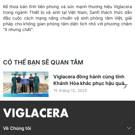
Kế thừa bản lĩnh tiên phong và sức mạnh thương hiệu Viglacera
trong ngành Thiết bị vệ sinh tại Việt Nam, Sanfi thách thức dẫn
đầu cuộc cách mạng nâng chuẩn vệ sinh phòng tắm Việt, giải
pháp cho không gian phòng tắm diện tích nhỏ với phương châm
"ít nhưng chất".
CÓ THỂ BẠN SẼ QUAN TÂM
Viglacera đồng hành cùng tỉnh
Khánh Hòa khắc phục hậu quả
mưa lũ, lan tỏa trách nhiệm vì
15 tháng 12, 2025
cộng đồng
Về Chúng tôi