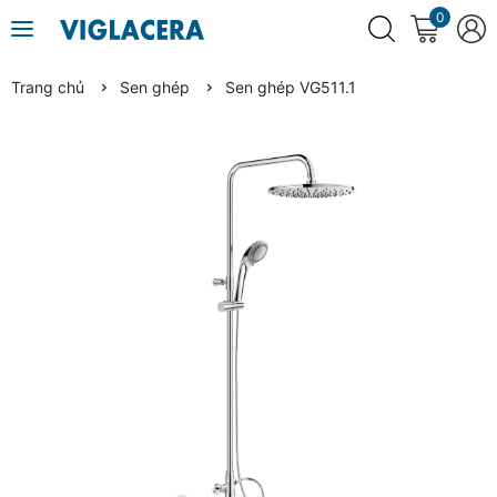
0
Trang chủ
Sen ghép
Sen ghép VG511.1