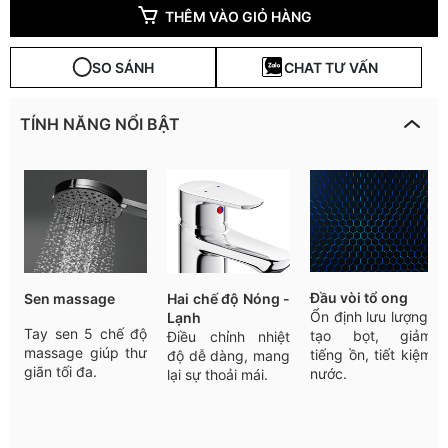
THÊM VÀO GIỎ HÀNG
SO SÁNH
CHAT TƯ VẤN
TÍNH NĂNG NỔI BẬT
Đầu
vòi
tổ
ong
Sen massage
Hai
chế
độ
Nóng -
Ổn
định
lưu
lượng
,
Lạnh
Tay sen 5 chế độ
tạo
bọt
,
giảm
Điều
chỉnh
nhiệt
massage giúp thư
tiếng
ồn
,
tiết
kiệm
độ
dễ
dàng
,
mang
giãn tối đa.
nước
.
lại
sự
thoải
mái
.