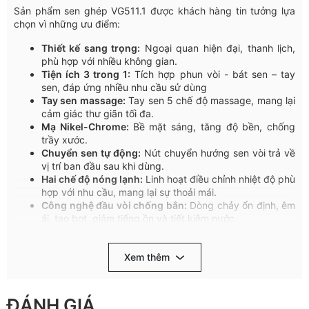
Sản
phẩm
sen
ghép
VG511.1
được
khách
hàng
tin
tưởng
lựa
chọn
vì
những
ưu
điểm
:
Thiết kế sang trọng:
Ngoại quan hiện đại, thanh lịch,
phù hợp với nhiều không gian.
Tiện ích 3 trong 1:
Tích hợp phun vòi - bát sen – tay
sen, đáp ứng nhiều nhu cầu sử dùng
Tay
sen
massage:
Tay
sen
5
chế
độ
massage,
mang
lại
cảm
giác
thư
giãn
tối
đa
.
Mạ
Nikel-Chrome:
Bề
mặt
sáng
,
tăng
độ
bền
,
chống
trầy
xước.
Chuyển
sen
tự
động
:
Nút
chuyển
hướng
sen
vòi
trả
về
vị
trí
ban
đầu
sau
khi
dùng
.
Hai
chế
độ
nóng
lạnh
:
Linh
hoạt
điều
chỉnh
nhiệt
độ
phù
hợp
với
nhu
cầu
,
mang
lại
sự
thoải
mái
.
Công
nghệ
đầu
vòi
chống
bắn
:
Dòng
chảy
ổn
định
,
êm
ái
,
tạo
bọt
,
giảm
tiếng
ồn
và
tiết
kiệm
nước
.
Tay
gạt
êm
ái
:
Đóng
mở
nhẹ
nhàng
,
nâng
cao
trải
nghiệm
và
kéo
dài
tuổi
thọ
sản
phẩm
.
Xem thêm
Chất
lượng
bền
bỉ
:
Sản
xuất
trên
dây
chuyền
công
nghệ
Italia,
linh
kiện
nhập
khẩu
Đức,
đạt
tiêu
chuẩn
Châu
Âu
.
Bộ
chia
nước
Ceramic
:
Mặt
trượt
gốm
sứ
,
độ
bền
trên
ĐÁNH GIÁ