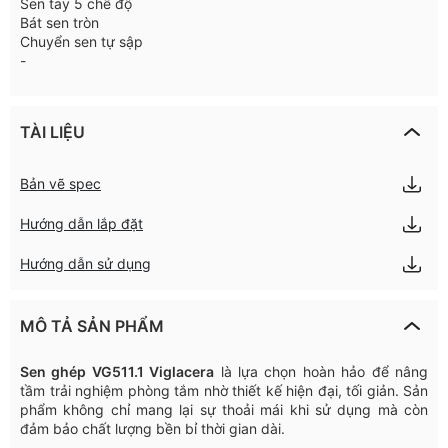
Sen tay 5 chế độ
Bát sen tròn
Chuyển sen tự sập
-
TÀI LIỆU
Bản vẽ spec
Hướng dẫn lắp đặt
Hướng dẫn sử dụng
MÔ TẢ SẢN PHẨM
Sen
ghép
VG511.1
Viglacera
là
lựa
chọn
hoàn
hảo
để
nâng
tầm
trải
nghiệm
phòng
tắm
nhờ
thiết
kế
hiện
đại
,
tối
giản
.
Sản
phẩm
không
chỉ
mang
lại
sự
thoải
mái
khi
sử
dụng
mà
còn
đảm
bảo
chất
lượng
bền
bỉ
thời
gian
dài
.