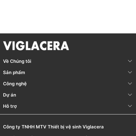
Nhiệt độ nước nóng đầu vào tối đa: T ≤ 85°C
THÔNG TIN BẢO HÀNH
Nội dung bảo
Thời gian bảo
Bảo hành chính
hành
hành
hãng
Phần thân, bộ
36 tháng
(Từ
hòa trộn nước
ngày mua hàng)
Về Chúng tôi
Hotline: 1800 58
Linh kiện (Đai ốc,
58 05
Sản phẩm
gioăng, tay gạt,
(Miễn phí cuộc
dây sen, bát sen,
12 tháng
(Từ
Công nghệ
gọi)
cần sen, bộ
ngày mua hàng)
chuyển sen, đầu
Dự án
vòi,...)
Hỗ trợ
*Quét mã QR trên sản phẩm để theo dõi thông tin thời gian
bảo hành cụ thể.
Công ty TNHH MTV Thiết bị vệ sinh Viglacera