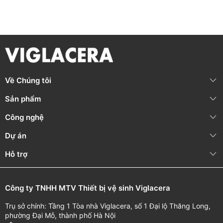
THÔNG TIN BẢO HÀNH
Nội dung bảo
Thời gian bảo
Bảo hành chính
hành
hành
hãng
Phần thân, bộ
36 tháng
(Từ
hòa trộn nước
ngày mua hàng)
Về Chúng tôi
Hotline: 1800 58
Linh kiện (Đai ốc,
58 05
Sản phẩm
gioăng, tay gạt,
(Miễn phí cuộc
dây sen, bát sen,
12 tháng
(Từ
Công nghệ
gọi)
cần sen, bộ
ngày mua hàng)
chuyển sen, đầu
Dự án
vòi,...)
Hỗ trợ
*Quét mã QR trên sản phẩm để theo dõi thông tin thời gian
bảo hành cụ thể.
Công ty TNHH MTV Thiết bị vệ sinh Viglacera
Trụ sở chính: Tầng 1 Tòa nhà Viglacera, số 1 Đại lộ Thăng Long,
phường Đại Mỗ, thành phố Hà Nội