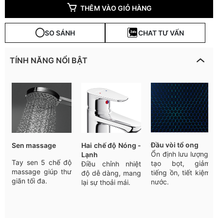
THÊM VÀO GIỎ HÀNG
SO SÁNH
CHAT TƯ VẤN
TÍNH NĂNG NỔI BẬT
Đầu
vòi
tổ
ong
Sen massage
Hai
chế
độ
Nóng -
Ổn
định
lưu
lượng
,
Lạnh
Tay sen 5 chế độ
tạo
bọt
,
giảm
Điều
chỉnh
nhiệt
massage giúp thư
tiếng
ồn
,
tiết
kiệm
độ
dễ
dàng
,
mang
giãn tối đa.
nước
.
lại
sự
thoải
mái
.