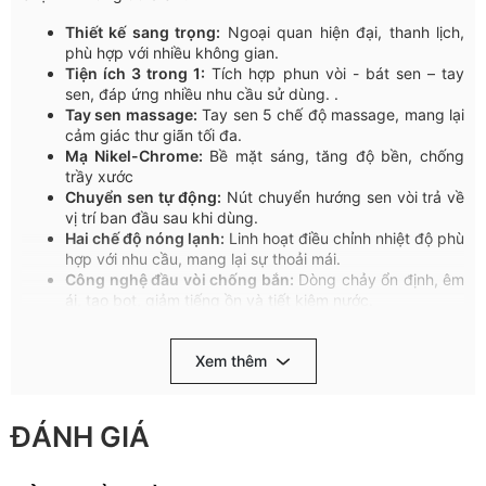
Thiết kế sang trọng:
Ngoại quan hiện đại, thanh lịch,
phù hợp với nhiều không gian.
Tiện ích 3 trong 1:
Tích hợp phun vòi - bát sen – tay
sen, đáp ứng nhiều nhu cầu sử dùng. .
Tay
sen
massage:
Tay
sen
5
chế
độ
massage,
mang
lại
cảm
giác
thư
giãn
tối
đa
.
Mạ Nikel-Chrome:
Bề mặt sáng, tăng độ bền, chống
trầy xước
Chuyển
sen
tự
động
:
Nút
chuyển
hướng
sen
vòi
trả
về
vị
trí
ban
đầu
sau
khi
dùng
.
Hai
chế
độ
nóng
lạnh
:
Linh
hoạt
điều
chỉnh
nhiệt
độ
phù
hợp
với
nhu
cầu
,
mang
lại
sự
thoải
mái
.
Công
nghệ
đầu
vòi
chống
bắn
:
Dòng
chảy
ổn
định
,
êm
ái
,
tạo
bọt
,
giảm
tiếng
ồn
và
tiết
kiệm
nước
.
Tay
gạt
êm
ái
:
Đóng
mở
nhẹ
nhàng
,
nâng
cao
trải
nghiệm
và
kéo
dài
tuổi
thọ
sản
phẩm
.
Xem thêm
Chất
lượng
bền
bỉ
:
Sản
xuất
trên
dây
chuyền
công
nghệ
Italia,
linh
kiện
nhập
khẩu
Đức,
đạt
tiêu
chuẩn
Châu
Âu
.
Bộ
chia
nước
Ceramic
:
Mặt
trượt
gốm
sứ
,
độ
bền
trên
ĐÁNH GIÁ
10
năm
(
tương
đương
500.000
lần
đóng
/
mở
).
Chất
liệu
cao
cấp
:
Đầu
vòi
nhựa
chịu
nhiệt
lên
tới
140°C.
Lõi
đồng
nhập
khẩu
chống
oxi
hóa
,
chống
ăn
mòn
hiệu