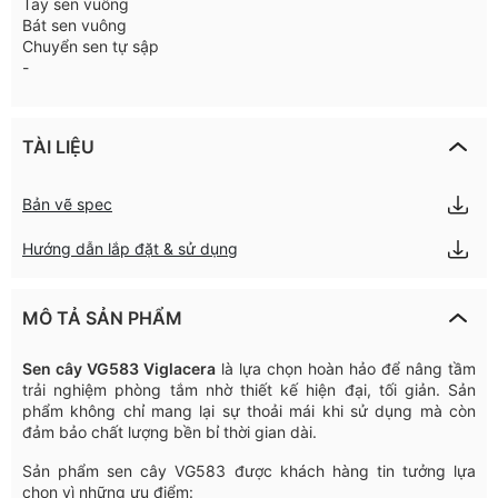
Tay sen vuông
Bát sen vuông
Chuyển sen tự sập
-
TÀI LIỆU
Bản vẽ spec
Hướng dẫn lắp đặt & sử dụng
MÔ TẢ SẢN PHẨM
Sen
cây
VG583
Viglacera
là
lựa
chọn
hoàn
hảo
để
nâng
tầm
trải
nghiệm
phòng
tắm
nhờ
thiết
kế
hiện
đại
,
tối
giản
.
Sản
phẩm
không
chỉ
mang
lại
sự
thoải
mái
khi
sử
dụng
mà
còn
đảm
bảo
chất
lượng
bền
bỉ
thời
gian
dài
.
Sản
phẩm
sen
cây
VG583
được
khách
hàng
tin
tưởng
lựa
chọn
vì
những
ưu
điểm
: