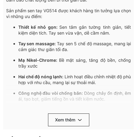
Sản
phẩm
sen
tay
VG514
được
khách
hàng
tin
tưởng
lựa
chọn
vì
những
ưu
điểm
:
Thiết
kế
nhỏ
gọn
:
Sen
tắm
gắn
tường
tinh
giản
,
tiết
kiệm
diện
tích
.
Tay
sen
vừa
vặn
,
dễ
cầm
nắm
.
Tay
sen
massage:
Tay
sen
5
chế
độ
massage,
mang
lại
cảm
giác
thư
giãn
tối
đa
.
Mạ
Nikel-Chrome:
Bề
mặt
sáng
,
tăng
độ
bền
,
chống
trầy
xước
Hai
chế
độ
nóng
lạnh
:
Linh
hoạt
điều
chỉnh
nhiệt
độ
phù
hợp
với
nhu
cầu
,
mang
lại
sự
thoải
mái
.
Công
nghệ
đầu
vòi
chống
bắn
:
Dòng
chảy
ổn
định
,
êm
ái
,
tạo
bọt
,
giảm
tiếng
ồn
và
tiết
kiệm
nước
.
Tay
gạt
êm
ái
:
Đóng
mở
nhẹ
nhàng
,
nâng
cao
trải
nghiệm
và
kéo
dài
tuổi
thọ
sản
phẩm
.
Xem thêm
Chất
lượng
bền
bỉ
:
Sản
xuất
trên
dây
chuyền
công
nghệ
Italia,
linh
kiện
nhập
khẩu
Đức,
đạt
tiêu
chuẩn