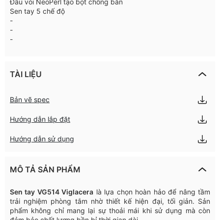
Đầu vòi NeoPerl tạo bọt chống bắn
Sen tay 5 chế độ
-
-
-
TÀI LIỆU
Bản vẽ spec
Hướng dẫn lắp đặt
Hướng dẫn sử dụng
MÔ TẢ SẢN PHẨM
Sen
tay
VG514
Viglacera
là
lựa
chọn
hoàn
hảo
để
nâng
tầm
trải
nghiệm
phòng
tắm
nhờ
thiết
kế
hiện
đại
,
tối
giản
.
Sản
phẩm
không
chỉ
mang
lại
sự
thoải
mái
khi
sử
dụng
mà
còn
đảm
bảo
chất
lượng
bền
bỉ
thời
gian
dài
.