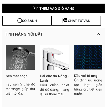
THÊM VÀO GIỎ HÀNG
SO SÁNH
CHAT TƯ VẤN
TÍNH NĂNG NỔI BẬT
Đầu
vòi
tổ
ong
Sen massage
Hai
chế
độ
Nóng -
Ổn
định
lưu
lượng
,
Lạnh
Tay sen 5 chế độ
tạo
bọt
,
giảm
Điều
chỉnh
nhiệt
massage giúp thư
tiếng
ồn
,
tiết
kiệm
độ
dễ
dàng
,
mang
giãn tối đa.
nước
.
lại
sự
thoải
mái
.