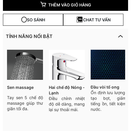
THÊM VÀO GIỎ HÀNG
SO SÁNH
CHAT TƯ VẤN
TÍNH NĂNG NỔI BẬT
Đầu
vòi
tổ
ong
Sen massage
Hai
chế
độ
Nóng -
Ổn
định
lưu
lượng
,
Lạnh
Tay sen 5 chế độ
tạo
bọt
,
giảm
Điều
chỉnh
nhiệt
massage giúp thư
tiếng
ồn
,
tiết
kiệm
độ
dễ
dàng
,
mang
giãn tối đa.
nước
.
lại
sự
thoải
mái
.