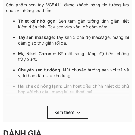
Sản
phẩm
sen
tay
VG541.1
được
khách
hàng
tin
tưởng
lựa
chọn
vì
những
ưu
điểm
:
Thiết
kế
nhỏ
gọn
:
Sen
tắm
gắn
tường
tinh
giản
,
tiết
kiệm
diện
tích
.
Tay
sen
vừa
vặn
,
dễ
cầm
nắm
.
Tay
sen
massage:
Tay
sen
5
chế
độ
massage,
mang
lại
cảm
giác
thư
giãn
tối
đa
.
Mạ
Nikel-Chrome:
Bề
mặt
sáng
,
tăng
độ
bền
,
chống
trầy
xước
Chuyển
sen
tự
động
:
Nút
chuyển
hướng
sen
vòi
trả
về
vị
trí
ban
đầu
sau
khi
dùng
.
Hai
chế
độ
nóng
lạnh
:
Linh
hoạt
điều
chỉnh
nhiệt
độ
phù
hợp
với
nhu
cầu
,
mang
lại
sự
thoải
mái
.
Công
nghệ
đầu
vòi
chống
bắn
:
Dòng
chảy
ổn
định
,
êm
ái
,
tạo
bọt
,
giảm
tiếng
ồn
và
tiết
kiệm
nước
.
Xem thêm
Tay
gạt
êm
ái
:
Đóng
mở
nhẹ
nhàng
,
nâng
cao
trải
nghiệm
và
kéo
dài
tuổi
thọ
sản
phẩm
.
ĐÁNH GIÁ
Chất
lượng
bền
bỉ
:
Sản
xuất
trên
dây
chuyền
công