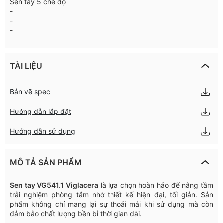
Sen tay 5 chế độ
-
-
-
TÀI LIỆU
Bản vẽ spec
Hướng dẫn lắp đặt
Hướng dẫn sử dụng
MÔ TẢ SẢN PHẨM
Sen
tay
VG541.1
Viglacera
là
lựa
chọn
hoàn
hảo
để
nâng
tầm
trải
nghiệm
phòng
tắm
nhờ
thiết
kế
hiện
đại
,
tối
giản
.
Sản
phẩm
không
chỉ
mang
lại
sự
thoải
mái
khi
sử
dụng
mà
còn
đảm
bảo
chất
lượng
bền
bỉ
thời
gian
dài
.