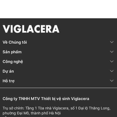
HƯỚNG DẪN SỬ DỤNG VÀ BẢO QUẢN
Về Chúng tôi
Vệ sinh thường xuyên, nhẹ nhàng bằng chất tẩy rửa trung
tính, khăn mềm và nước sạch
Sản phẩm
KHÔNG
sử dụng dung dịch tẩy rửa có tính axit, kiềm cao khi
Công nghệ
vệ sinh bề mặt sen vòi
Dự án
Áp lực nước khuyến nghị: P = 0.5 ~ 5 (bar)
Hỗ trợ
Nhiệt độ nước nóng đầu vào tối đa: T ≤ 85°C
THÔNG TIN BẢO HÀNH
Công ty TNHH MTV Thiết bị vệ sinh Viglacera
Nội dung bảo
Thời gian bảo
Bảo hành chính
hành
hành
hãng
Trụ sở chính: Tầng 1 Tòa nhà Viglacera, số 1 Đại lộ Thăng Long,
phường Đại Mỗ, thành phố Hà Nội