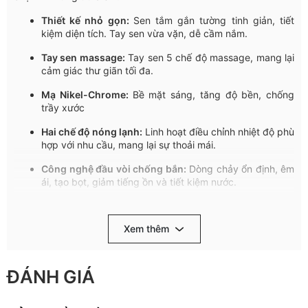
Thiết
kế
nhỏ
gọn
:
Sen
tắm
gắn
tường
tinh
giản
,
tiết
kiệm
diện
tích
.
Tay
sen
vừa
vặn
,
dễ
cầm
nắm
.
Tay
sen
massage:
Tay
sen
5
chế
độ
massage,
mang
lại
cảm
giác
thư
giãn
tối
đa
.
Mạ
Nikel-Chrome:
Bề
mặt
sáng
,
tăng
độ
bền
,
chống
trầy
xước
Hai
chế
độ
nóng
lạnh
:
Linh
hoạt
điều
chỉnh
nhiệt
độ
phù
hợp
với
nhu
cầu
,
mang
lại
sự
thoải
mái
.
Công
nghệ
đầu
vòi
chống
bắn
:
Dòng
chảy
ổn
định
,
êm
ái
,
tạo
bọt
,
giảm
tiếng
ồn
và
tiết
kiệm
nước
.
Tay
gạt
êm
ái
:
Đóng
mở
nhẹ
nhàng
,
nâng
cao
trải
nghiệm
và
kéo
dài
tuổi
thọ
sản
phẩm
.
Xem thêm
Chất
lượng
bền
bỉ
:
Sản
xuất
trên
dây
chuyền
công
nghệ
Italia,
linh
kiện
nhập
khẩu
Đức,
đạt
tiêu
chuẩn
Châu
Âu
.
ĐÁNH GIÁ
Bộ
chia
nước
Ceramic
:
Mặt
trượt
gốm
sứ
,
độ
bền
trên
10
năm
(
tương
đương
500.000
lần
đóng
/
mở
).