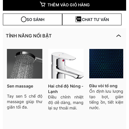
THÊM VÀO GIỎ HÀNG
SO SÁNH
CHAT TƯ VẤN
TÍNH NĂNG NỔI BẬT
Đầu
vòi
tổ
ong
Sen massage
Hai
chế
độ
Nóng -
Ổn
định
lưu
lượng
,
Lạnh
Tay sen 5 chế độ
tạo
bọt
,
giảm
Điều
chỉnh
nhiệt
massage giúp thư
tiếng
ồn
,
tiết
kiệm
độ
dễ
dàng
,
mang
giãn tối đa.
nước
.
lại
sự
thoải
mái
.