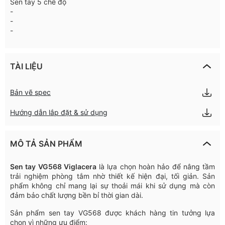
Sen tay 5 chế độ
-
-
-
TÀI LIỆU
Bản vẽ spec
Hướng dẫn lắp đặt & sử dụng
MÔ TẢ SẢN PHẨM
Sen
tay
VG568
Viglacera
là
lựa
chọn
hoàn
hảo
để
nâng
tầm
trải
nghiệm
phòng
tắm
nhờ
thiết
kế
hiện
đại
,
tối
giản
.
Sản
phẩm
không
chỉ
mang
lại
sự
thoải
mái
khi
sử
dụng
mà
còn
đảm
bảo
chất
lượng
bền
bỉ
thời
gian
dài
.
Sản
phẩm
sen
tay
VG568
được
khách
hàng
tin
tưởng
lựa
chọn
vì
những
ưu
điểm
: