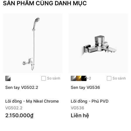
SẢN PHẨM CÙNG DANH MỤC
Chất
liệu
cao
cấp
:
Đầu
vòi
nhựa
chịu
nhiệt
lên
tới
140°C.
Lõi
đồng
nhập
khẩu
chống
oxi
hóa
,
chống
ăn
mòn
hiệu
quả
.
Gioăng
cao
su
đàn
hồi
:
Chịu
mài
mòn
tốt
,
chịu
nhiệt
lên
tới
90°C,
tăng
tuổi
thọ
sản
phẩm
.
Với
sự
kết
hợp
giữa
công
nghệ
tiên
tiến
,
chất
liệu
cao
cấp
và
thiết
kế
tinh
tế
,
S
en
tay
VG568
Viglacera
là
lựa
chọn
lý
tưởng
để
mang
đến
sự
tiện
nghi
,
an
toàn
và
đẳng
cấp
cho
không
gian
phòng
tắm
.
Khám
phá
thêm
nhiều
mẫu
sen
tắm
và
thiết
bị
vệ
sinh
Viglacera
khác
để
hoàn
thiện
trọn
vẹn
không
gian
sống
của
bạn
.
So sánh
+2
So sánh
Xem
thêm
:
Sen
cây
tắm
nóng
lạnh
VG515
Sen tay VG502.2
Sen tay VG536
HƯỚNG DẪN LẮP ĐẶT
Lõi đồng - Mạ Nikel Chrome
Lõi đồng - Phủ PVD
VG502.2
VG536
2.150.000₫
Liên hệ