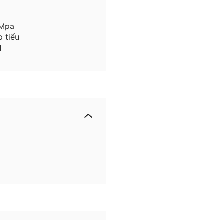
 Mpa
p tiểu
1