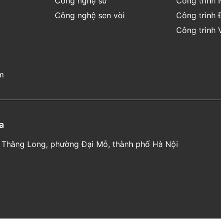
Công nghệ sứ
Công trình 
bề mặt sứ
Công nghệ sen vòi
Công trình 
Công trình 
nh va đập.
ặt để tránh rò rỉ trong
m
B
ảo
hành
chính
a
hãng
 lộ Thăng Long, phường Đại Mỗ, thành phố Hà Nội
Hotline:
1800 58 58
05
(
Miễn
phí
cuộc
gọi
)