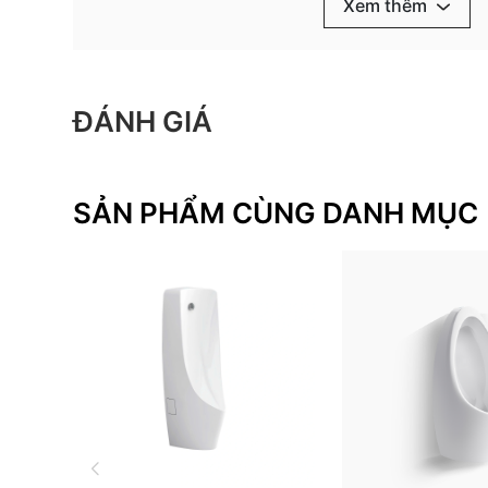
Xem thêm
vệ sinh hiện đại, sạch sẽ và an toàn. Khám p
tiểu và thiết bị vệ sinh Viglacera khác để c
nhất cho gia đình và dự án công trình.
HƯỚNG DẪN LẮP ĐẶT
ĐÁNH GIÁ
SẢN PHẨM CÙNG DANH MỤC