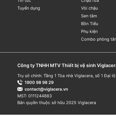
Tin tức
Chậu rửa
hypochlorite)
Bàn chải, chổi cọ, bọt biển cứng chà lên 
Tuyển dụng
Vòi chậu
Nước sôi đổ trực tiếp lên sản phẩm
Sen tắm
Sử dụng nhẹ nhàng, không tác động mạnh, trá
Bồn Tiểu
Phụ kiện
Đảm bảo sản phẩm không nứt vỡ trước khi lắp đ
quá trình sử dụng.
Combo phòng tắ
THÔNG TIN BẢO HÀNH
Nội
dung
bảo
hành
Thời
gian
bảo
hành
Công ty TNHH MTV Thiết bị vệ sinh Viglacer
Trụ sở chính: Tầng 1 Tòa nhà Viglacera, số 1 Đại
10
năm
(
Từ
ngày
Thân
sứ
1900 98 98 29
mua
hàng
)
contact@viglacera.vn
24
tháng
(
Từ
ngày
MST: 0111244883
Phụ
kiện
sứ
mua
hàng
)
Bản quyền thuộc sở hữu 2025 Viglacera
1
2
thán
g
(
Từ
ngày
Linh
kiện
điện
tử