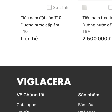
So sánh
Tiểu nam đặt sàn T10
Tiểu nam treo 
dương T9
Đường nước cấp âm
Đường nước cấ
T10
T9+
Liên hệ
2.500.000₫
HƯỚNG DẪN SỬ DỤNG VÀ BẢO QUẢN
Vệ sinh thường xuyên, nhẹ nhàng bằng chất tẩy
và nước sạch.
KHÔNG
SỬ DỤNG:
Về Chúng tôi
Sản phẩm
Dung dịch tẩy rửa có tính kiềm mạnh (pH 
≤ 2)
Catalogue
Bàn cầu
Chất tẩy rửa công nghiệp, hóa chất chứa 