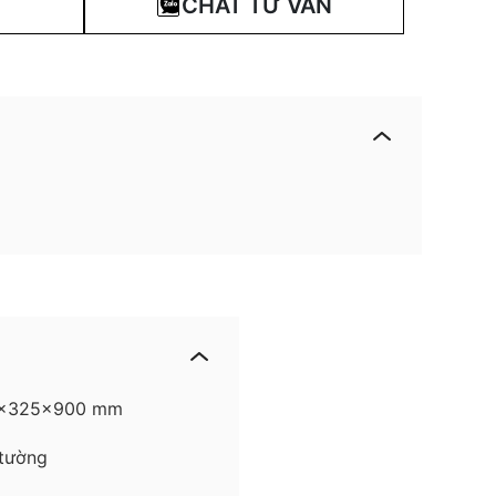
CHAT TƯ VẤN
65x325x900 mm
tường