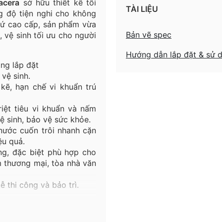
acera
sở hữu thiết kế tối
TÀI LIỆU
ng độ tiện nghi cho không
u sứ cao cấp, sản phẩm vừa
Bản vẽ spec
 vệ sinh tối ưu cho người
Hướng dẫn lắp đặt & sử 
ng lắp đặt
vệ sinh.
ẽ, hạn chế vi khuẩn trú
iệt tiêu vi khuẩn và nấm
 sinh, bảo vệ sức khỏe.
ước cuốn trôi nhanh cặn
ệu quả.
ng, đặc biệt phù hợp cho
m thương mại, tòa nhà văn
ễ thi công và bảo trì.
êu trên,
bồn tiểu nam đặt
 hoàn hảo cho không gian