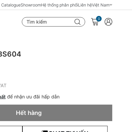
Catalogue
Showroom
Hệ thống phân phối
Liên hệ
Việt Nam
0
Tìm kiếm
 BS604
VAT
hất
để nhận ưu đãi hấp dẫn
Hết hàng