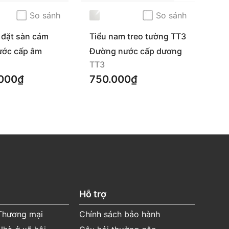
So sánh
So sánh
 đặt sàn cảm
Tiểu nam treo tường TT3
Tiể
ước cấp âm
Đường nước cấp dương
Đư
TT3
T2
.000₫
750.000₫
1.
Hỗ trợ
 Thương mại
Chính sách bảo hành