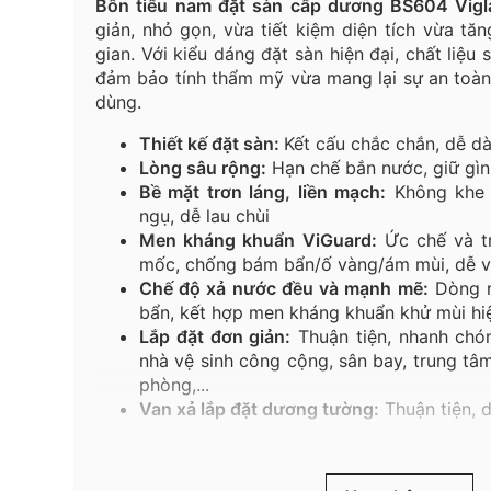
Bồn tiểu nam đặt sàn cấp dương BS604 Vigl
giản, nhỏ gọn, vừa tiết kiệm diện tích vừa tă
gian. Với kiểu dáng đặt sàn hiện đại, chất liệ
đảm bảo tính thẩm mỹ vừa mang lại sự an toàn,
dùng.
Thiết kế đặt sàn:
Kết cấu chắc chắn, dễ dà
Lòng sâu rộng:
Hạn chế bắn nước, giữ gìn 
Bề mặt trơn láng, liền mạch:
Không khe k
ngụ, dễ lau chùi
Men kháng khuẩn ViGuard:
Ức chế và tr
mốc, chống bám bẩn/ố vàng/ám mùi, dễ vệ
Chế độ xả nước đều và mạnh mẽ:
Dòng n
bẩn, kết hợp men kháng khuẩn khử mùi hi
Lắp đặt đơn giản:
Thuận tiện, nhanh chó
nhà vệ sinh công cộng, sân bay, trung tâ
phòng,...
Van xả lắp đặt dương tường:
Thuận tiện, d
Với sự kết hợp của những ưu điểm vượt trội n
sàn cấp dương BS604
Viglacera là lựa chọn