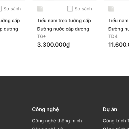
So sánh
So sánh
tường cấp
Tiểu nam treo tường cấp
Tiểu nam
dương T6
ứng TD4
p dương
Đường nước cấp dương
Đường n
T6+
TD4
3.300.000₫
11.600
 rửa trung tính, khăn mềm
Công nghệ
Dự án
≥ 11) hoặc axit mạnh (pH
Công nghệ thông minh
Công trình
Clo (Calcium