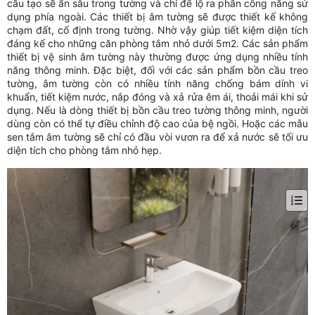
cấu tạo sẽ ẩn sâu trong tường và chỉ để lộ ra phần công năng sử
dụng phía ngoài. Các thiết bị âm tường sẽ được thiết kế không
chạm đất, cố định trong tường. Nhờ vậy giúp tiết kiệm diện tích
đáng kể cho những căn phòng tắm nhỏ dưới 5m2. Các sản phẩm
thiết bị vệ sinh âm tường này thường được ứng dụng nhiều tính
năng thông minh. Đặc biệt, đối với các sản phẩm bồn cầu treo
tường, âm tường còn có nhiều tính năng chống bám dính vi
khuẩn, tiết kiệm nước, nắp đóng và xả rửa êm ái, thoải mái khi sử
dụng. Nếu là dòng thiết bị bồn cầu treo tường thông minh, người
dùng còn có thể tự điều chỉnh độ cao của bệ ngồi. Hoặc các mẫu
sen tắm âm tường sẽ chỉ có đầu vòi vươn ra để xả nước sẽ tối ưu
diện tích cho phòng tắm nhỏ hẹp.