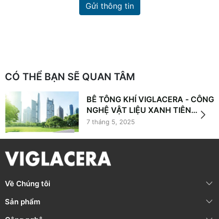
Gửi thông tin
CÓ THỂ BẠN SẼ QUAN TÂM
BÊ TÔNG KHÍ VIGLACERA - CÔNG
NGHỆ VẬT LIỆU XANH TIÊN
PHONG TRONG XÂY DỰNG
7 tháng 5, 2025
Về Chúng tôi
Sản phẩm