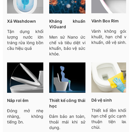
Vành Box Rim
Xả Washdown
Kháng khuẩn
ViGuard
Vành không góc
Tận dụng khối
khuất, hạn chế vi
lượng nước lớn
Men sứ Nano ức
khuẩn, dễ vệ sinh.
tráng rửa lòng bồn
chế và tiêu diệt vi
cầu hiệu quả
khuẩn, bảo vệ sức
khỏe.
Dễ vệ sinh
Nắp rơi êm
Thiết kế công thái
học
Thiết kế liền khối,
Đóng mở nhẹ
hạn chế góc cạnh,
nhàng, không
Đảm bảo an toàn,
thuận tiện lau
tiếng ồn.
thoải mái khi sử
chùi.
dụng.