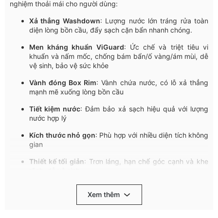
nghiệm
thoải
mái
cho
người
dùng
:
Xả
thẳng
Washdown
:
Lượng
nước
lớn
tráng
rửa
toàn
diện
lòng
bồn
cầu
,
đẩy
sạch
cặn
bẩn
nhanh
chóng
.
Men
kháng
khuẩn
ViGuard
:
Ức
chế
và
triệt
tiêu
vi
khuẩn
và
nấm
mốc
,
chống
bám
bẩn
/ố
vàng
/
ám
mùi
,
dễ
vệ
sinh
,
bảo
vệ
sức
khỏe
Vành
đóng
Box Rim
:
Vành
chứa
nước
,
có
lỗ
xả
thẳng
mạnh
mẽ
xuống
lòng
bồn
cầu
Tiết
kiệm
nước
:
Đảm
bả
o
xả
sạch
hiệu
quả
với
lượng
nước
hợ
p
lý
Kích
thước
nhỏ
gọn
:
Phù
hợp
với
nhiều
diện
tích
không
gian
Thiết
kế
tối
giản
:
Trơn
láng
,
hạn
chế
góc
cạn
h
và
khe
rãnh
,
d
ễ
vệ
sinh
Cấu
trúc
liền
khối
:
Chắc
chắn
,
chịu
lực
tốt
,
độ
bền
cao
,
Xem thêm
chống
rò
rỉ
Bộ
xả
2
chế
độ
:
Xả
tiểu
3L/
xả
đại
6
L,
p
hù
hợp
nhiều
nhu