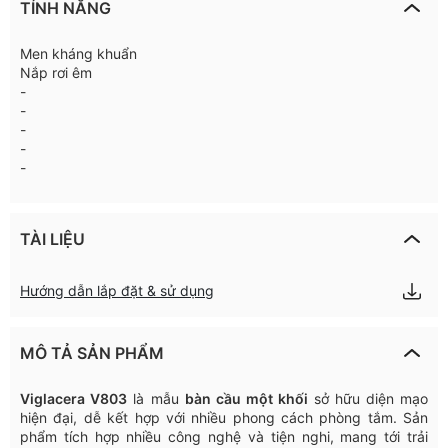
TÍNH NĂNG
Men kháng khuẩn
Nắp rơi êm
-
-
-
-
-
TÀI LIỆU
Hướng dẫn lắp đặt & sử dụng
MÔ TẢ SẢN PHẨM
Viglacera
V
803
l
à
mẫu
b
à
n
cầu
một
khối
sở
hữu
diện
mạo
hiện
đại
,
dễ
kết
hợp
với
nhiều
phong
cách
phòng
tắm
.
Sản
phẩm
tích
hợp
nhiều
công
nghệ
và
tiện
nghi
,
mang
tới
trải