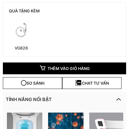
QUÀ TẶNG KÈM
VG826
THÊM VÀO GIỎ HÀNG
SO SÁNH
CHAT TƯ VẤN
TÍNH NĂNG NỔI BẬT