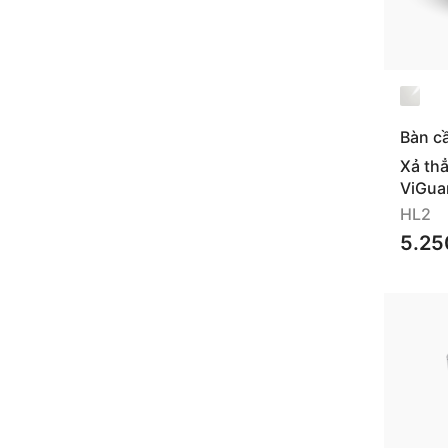
Bàn c
Xả th
ViGua
HL2
5.25