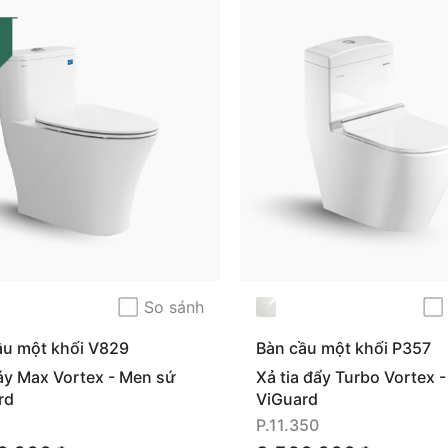
So sánh
ầu một khối V829
Bàn cầu một khối P357
(P.11.350)
áy Max Vortex - Men sứ
Xả tia đẩy Turbo Vortex 
rd
ViGuard
P.11.350