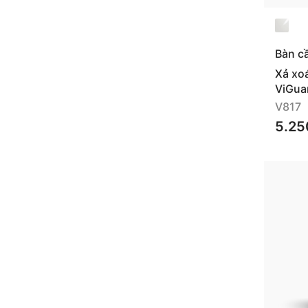
Bàn c
Xả xo
ViGua
V817
5.25