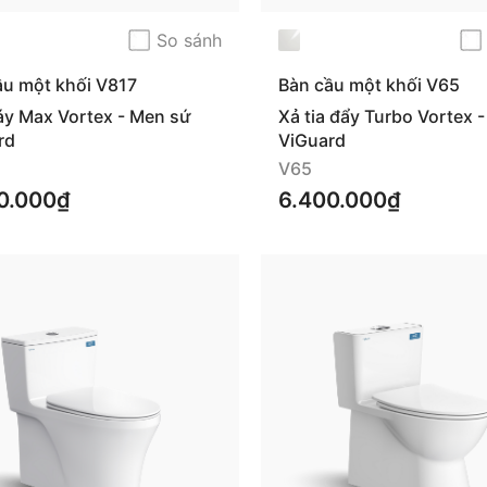
So sánh
ầu một khối V817
Bàn cầu một khối V65
áy Max Vortex - Men sứ
Xả tia đẩy Turbo Vortex 
rd
ViGuard
V65
0.000₫
6.400.000₫