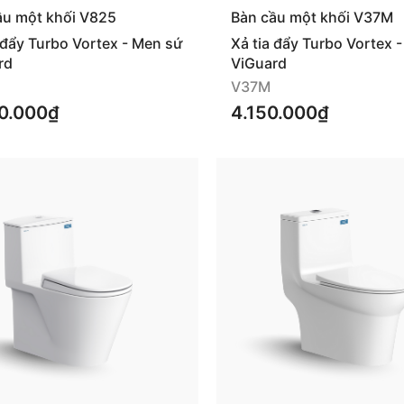
ầu một khối V825
Bàn cầu một khối V37M
 đẩy Turbo Vortex - Men sứ
Xả tia đẩy Turbo Vortex 
rd
ViGuard
V37M
0.000₫
4.150.000₫