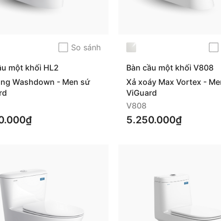
So sánh
ầu một khối HL2
Bàn cầu một khối V808
ẳng Washdown - Men sứ
Xả xoáy Max Vortex - Me
rd
ViGuard
V808
0.000₫
5.250.000₫