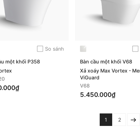
So sánh
ầu một khối P358
Bàn cầu một khối V68
450)
ortex
Xả xoáy Max Vortex - Me
ViGuard
20
V68
0.000₫
5.450.000₫
1
2