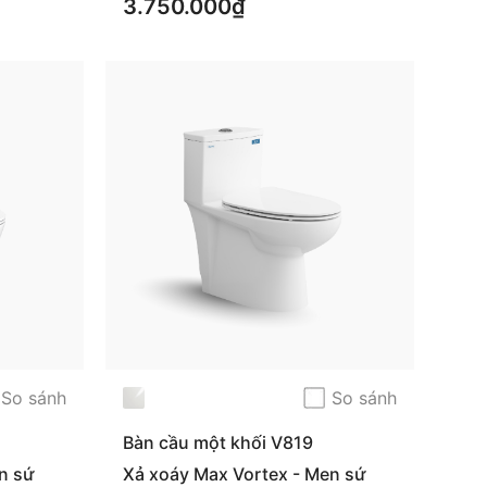
3.750.000₫
So sánh
So sánh
Bàn cầu một khối V819
n sứ
Xả xoáy Max Vortex - Men sứ