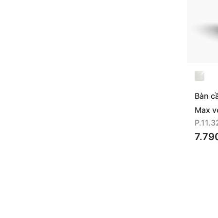
Bàn c
(P.11.
Max v
P.11.3
7.79