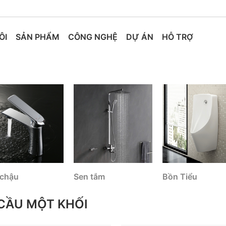
ÔI
SẢN PHẨM
CÔNG NGHỆ
DỰ ÁN
HỖ TRỢ
 chậu
Sen tắm
Bồn Tiểu
CẦU MỘT KHỐI