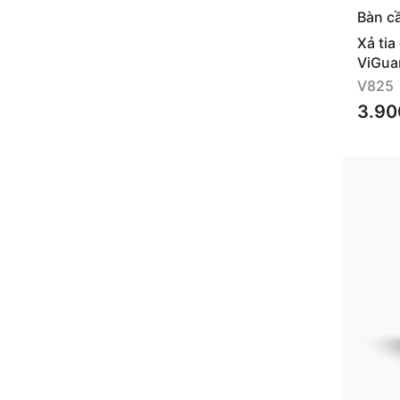
Bàn c
Xả tia
ViGua
V825
3.90