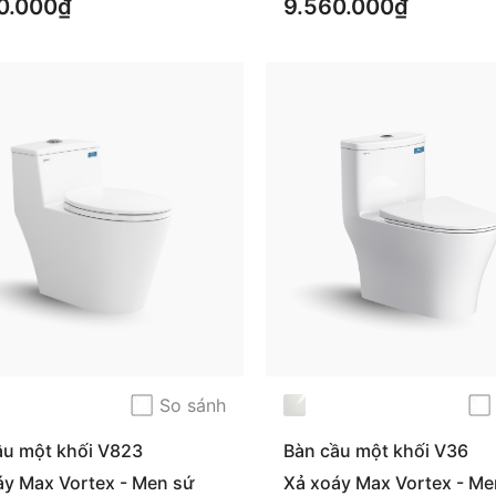
0.000₫
9.560.000₫
So sánh
ầu một khối V823
Bàn cầu một khối V36
áy Max Vortex - Men sứ
Xả xoáy Max Vortex - Me