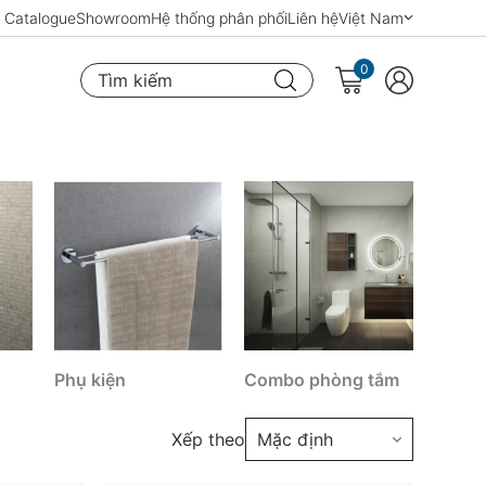
Catalogue
Showroom
Hệ thống phân phối
Liên hệ
Việt Nam
0
Tìm kiếm
Phụ kiện
Combo phòng tắm
Xếp theo
Mặc định