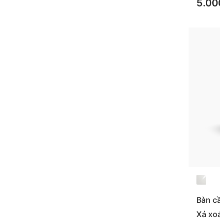
5.00
Bàn c
Xả xo