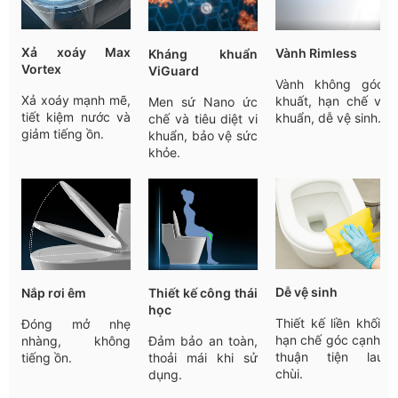
Xả xoáy Max
Vành Rimless
Kháng khuẩn
Vortex
ViGuard
Vành không góc
Xả xoáy mạnh mẽ,
khuất, hạn chế vi
Men sứ Nano ức
tiết kiệm nước và
khuẩn, dễ vệ sinh.
chế và tiêu diệt vi
giảm tiếng ồn.
khuẩn, bảo vệ sức
khỏe.
Dễ vệ sinh
Nắp rơi êm
Thiết kế công thái
học
Thiết kế liền khối,
Đóng mở nhẹ
hạn chế góc cạnh,
nhàng, không
Đảm bảo an toàn,
thuận tiện lau
tiếng ồn.
thoải mái khi sử
chùi.
dụng.