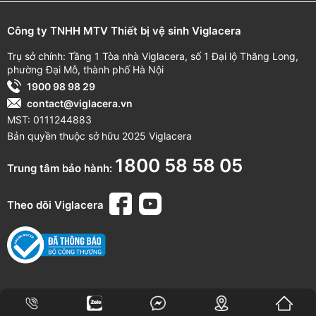
KHÔNG
SỬ DỤNG:
Công ty TNHH MTV Thiết bị vệ sinh Viglacera
Dung dịch tẩy rửa có tính kiềm mạnh (pH ≥ 11) hoặc
axit mạnh (pH ≤ 2)
Trụ sở chính: Tầng 1 Tòa nhà Viglacera, số 1 Đại lộ Thăng Long,
Chất tẩy rửa công nghiệp, hóa chất chứa Clo (Calcium
phường Đại Mỗ, thành phố Hà Nội
hypochlorite)
1900 98 98 29
Bàn chải, chổi cọ, bọt biển cứng chà lên bề mặt sứ
contact@viglacera.vn
Nước sôi đổ trực tiếp lên sản phẩm
MST: 0111244883
Sử dụng nhẹ nhàng, không tác động mạnh, tránh va đập.
Bản quyền thuộc sở hữu 2025 Viglacera
Đảm bảo sản phẩm không nứt vỡ trước khi lắp đặt để tránh rò
1800 58 58 05
rỉ trong quá trình sử dụng.
Trung tâm bảo hành:
THÔNG TIN BẢO HÀNH
Theo dõi Viglacera
Nội
dung
bảo
Thời
gian
bảo
B
ảo
hành
chính
hành
hành
hãng
10
năm
(
Từ
ngày
Thân
sứ
mua
hàng
)
24
tháng
(
Từ
Phụ
kiện
sứ
Hotline:
1800 58