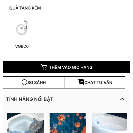
QUÀ TẶNG KÈM
VG826
THÊM VÀO GIỎ HÀNG
SO SÁNH
CHAT TƯ VẤN
TÍNH NĂNG NỔI BẬT