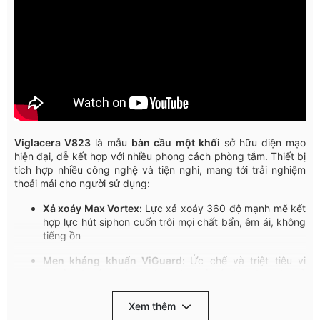
Viglacera
V
823
l
à
mẫu
bàn
cầu
một
khối
sở
hữu
diện
mạo
hiện
đại
,
dễ
kết
hợp
với
nhiều
phong
cách
phòng
tắm
.
Thiết
bị
tích
hợp
nhiều
công
nghệ
và
tiện
nghi
,
mang
tới
trải
nghiệm
thoải
mái
cho
người
sử
dụng
:
Xả
xoáy
Max Vortex:
Lực
xả
xoáy
360
độ
mạnh
mẽ
kết
hợp
lực
hút
siphon
cuốn
trôi
mọi
chất
bẩn
,
êm
ái
,
không
tiếng
ồn
Men
kháng
khuẩn
ViGuard
:
Ức
chế
và
triệt
tiêu
vi
khuẩn
và
nấm
mốc
,
chống
bám
bẩn
/ố
vàng
/
ám
mùi
,
dễ
vệ
sinh
,
bảo
vệ
sức
khỏe
Xem thêm
Vành
Rimless:
Không
chứa
nước
,
không
tạo
khe
,
loại
bỏ