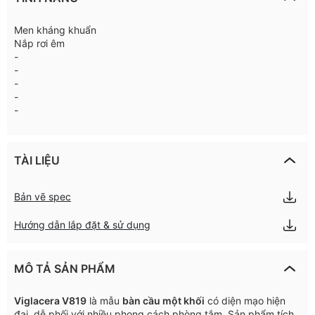
Men kháng khuẩn
Nắp rơi êm
-
-
-
-
-
TÀI LIỆU
Bản vẽ spec
Hướng dẫn lắp đặt & sử dụng
MÔ TẢ SẢN PHẨM
Viglacera V819
là mẫu
bàn cầu một khối
có diện mạo hiện
đại, dễ phối với nhiều phong cách phòng tắm. Sản phẩm tích