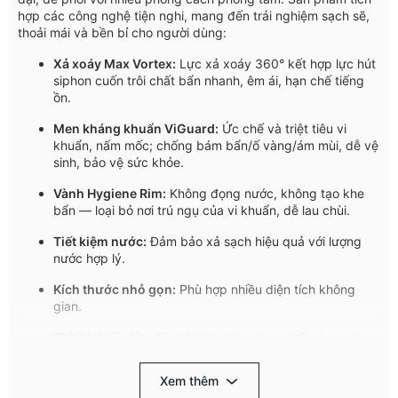
hợp các công nghệ tiện nghi, mang đến trải nghiệm sạch sẽ,
thoải mái và bền bỉ cho người dùng:
Xả xoáy Max Vortex:
Lực xả xoáy 360° kết hợp lực hút
siphon cuốn trôi chất bẩn nhanh, êm ái, hạn chế tiếng
ồn.
Men kháng khuẩn ViGuard:
Ức chế và triệt tiêu vi
khuẩn, nấm mốc; chống bám bẩn/ố vàng/ám mùi, dễ vệ
sinh, bảo vệ sức khỏe.
Vành Hygiene Rim:
Không đọng nước, không tạo khe
bẩn — loại bỏ nơi trú ngụ của vi khuẩn, dễ lau chùi.
Tiết kiệm nước:
Đảm bảo xả sạch hiệu quả với lượng
nước hợp lý.
Kích thước nhỏ gọn:
Phù hợp nhiều diện tích không
gian.
Thiết kế tối giản:
Bề mặt trơn láng, hạn chế góc cạnh
và khe rãnh — dễ vệ sinh.
Xem thêm
Cấu trúc liền khối:
Chắc chắn, chịu lực tốt, bền cao,