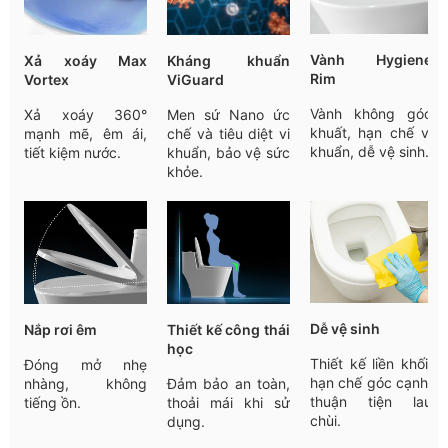
Vành Hygiene
Xả xoáy Max
Kháng khuẩn
Rim
Vortex
ViGuard
Vành không góc
Xả xoáy 360°
Men sứ Nano ức
khuất, hạn chế vi
mạnh mẽ, êm ái,
chế và tiêu diệt vi
khuẩn, dễ vệ sinh.
tiết kiệm nước.
khuẩn, bảo vệ sức
khỏe.
Dễ vệ sinh
Nắp rơi êm
Thiết kế công thái
học
Thiết kế liền khối,
Đóng mở nhẹ
hạn chế góc cạnh,
nhàng, không
Đảm bảo an toàn,
thuận tiện lau
tiếng ồn.
thoải mái khi sử
chùi.
dụng.