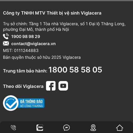
THÔNG TIN BẢO HÀNH
Công ty TNHH MTV Thiết bị vệ sinh Viglacera
Nội
dung
bảo
Thời
gian
bảo
B
ảo
hành
chính
hành
hành
hãng
Trụ sở chính: Tầng 1 Tòa nhà Viglacera, số 1 Đại lộ Thăng Long,
phường Đại Mỗ, thành phố Hà Nội
10
năm
(
Từ
ngày
1900 98 98 29
Thân
sứ
mua
hàng
)
contact@viglacera.vn
MST: 0111244883
24
tháng
(
Từ
Phụ
kiện
sứ
Hotline:
1800 58
Bản quyền thuộc sở hữu 2025 Viglacera
ngày
mua
hàng
)
58 05
(
Miễn
phí
cuộc
1800 58 58 05
1
2
thán
g
(
Từ
Trung tâm bảo hành:
gọi
)
Linh
kiện
điện
tử
ngày
mua
hàng
)
Theo dõi Viglacera
Vật
tư
tiêu
hao
3
tháng
(
Từ
ngày
(
P
in,...
)
mua
hàng
)
*
Quét
mã
QR
trên
sản
phẩm
để
theo
dõi
thông
tin
thời
gian
bảo
hành
cụ thể.
Xem thêm:
Bồn cầu một khối V803