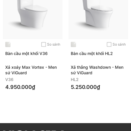
HƯỚNG DẪN LẮP ĐẶT
So sánh
So sánh
Bàn cầu một khối V36
Bàn cầu một khối HL2
Xả xoáy Max Vortex - Men
Xả thẳng Washdown - Men
sứ ViGuard
sứ ViGuard
HƯỚNG DẪN SỬ DỤNG VÀ BẢO QUẢN
V36
HL2
4.950.000₫
5.250.000₫
Vệ sinh thường xuyên, nhẹ nhàng bằng chất tẩy rửa trung
tính, khăn mềm và nước sạch.
KHÔNG
SỬ DỤNG:
Dung dịch tẩy rửa có tính kiềm mạnh (pH ≥ 11) hoặc
axit mạnh (pH ≤ 2)
Chất tẩy rửa công nghiệp, hóa chất chứa Clo (Calcium
hypochlorite)