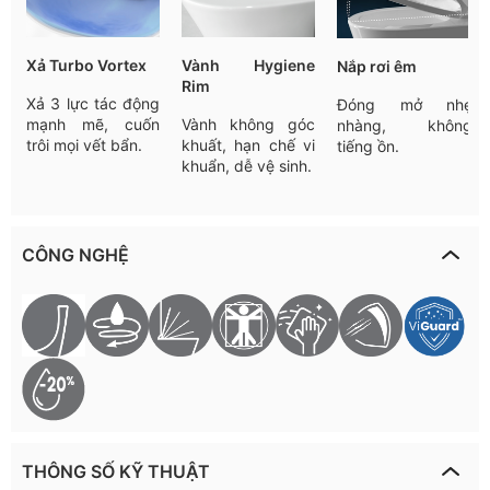
Xả Turbo Vortex
Vành Hygiene
Nắp rơi êm
Rim
Xả 3 lực tác động
Đóng mở nhẹ
mạnh mẽ, cuốn
Vành không góc
nhàng, không
trôi mọi vết bẩn.
khuất, hạn chế vi
tiếng ồn.
khuẩn, dễ vệ sinh.
CÔNG NGHỆ
THÔNG SỐ KỸ THUẬT