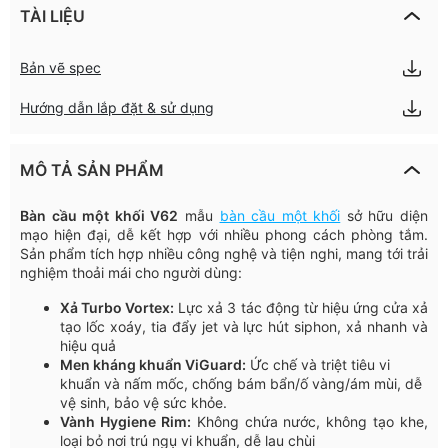
TÀI LIỆU
Bản vẽ spec
Hướng dẫn lắp đặt & sử dụng
MÔ TẢ SẢN PHẨM
Bàn cầu một khối V62
mẫu
bàn cầu một khối
sở hữu diện
mạo hiện đại, dễ kết hợp với nhiều phong cách phòng tắm.
Sản phẩm tích hợp nhiều công nghệ và tiện nghi, mang tới trải
nghiệm thoải mái cho người dùng:
Xả Turbo Vortex:
Lực xả 3 tác động từ hiệu ứng cửa xả
tạo lốc xoáy, tia đẩy jet và lực hút siphon, xả nhanh và
hiệu quả
Men kháng khuẩn ViGuard:
Ức chế và triệt tiêu vi
khuẩn và nấm mốc, chống bám bẩn/ố vàng/ám mùi, dễ
vệ sinh, bảo vệ sức khỏe.
Vành Hygiene Rim:
Không chứa nước, không tạo khe,
loại bỏ nơi trú ngụ vi khuẩn, dễ lau chùi