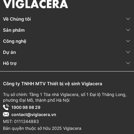
Bàn chải, chổi cọ, bọt biển cứng chà lên bề mặt sứ
Nước sôi đổ trực tiếp lên sản phẩm
Về Chúng tôi
Sử dụng nhẹ nhàng, không tác động mạnh, tránh va đập.
Sản phẩm
Đảm bảo sản phẩm không nứt vỡ trước khi lắp đặt để tránh rò
rỉ trong quá trình sử dụng.
Công nghệ
THÔNG TIN BẢO HÀNH
Dự án
Nội
dung
bảo
Thời
gian
bảo
B
ảo
hành
chính
Hỗ trợ
hành
hành
hãng
10
năm
(
Từ
ngày
Thân
sứ
Công ty TNHH MTV Thiết bị vệ sinh Viglacera
mua
hàng
)
Trụ sở chính: Tầng 1 Tòa nhà Viglacera, số 1 Đại lộ Thăng Long,
24
tháng
(
Từ
Phụ
kiện
sứ
Hotline:
1800 58
phường Đại Mỗ, thành phố Hà Nội
ngày
mua
hàng
)
58 05
1900 98 98 29
(
Miễn
phí
cuộc
contact@viglacera.vn
1
2
thán
g
(
Từ
gọi
)
Linh
kiện
điện
tử
ngày
mua
hàng
)
MST: 0111244883
Bản quyền thuộc sở hữu 2025 Viglacera
Vật
tư
tiêu
hao
3
tháng
(
Từ
ngày