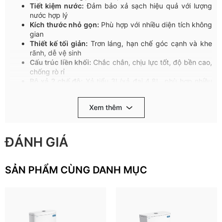
Tiết kiệm nước:
Đảm bảo xả sạch hiệu quả với lượng
nước hợp lý
Kích thước nhỏ gọn:
Phù hợp với nhiều diện tích không
gian
Thiết kế tối giản:
Trơn láng, hạn chế góc cạnh và khe
rãnh, dễ vệ sinh
Cấu trúc liền khối:
Chắc chắn, chịu lực tốt, độ bền cao,
chống rò rỉ
Bộ xả 2 chế độ:
Xả tiểu 3L/xả đại 4,8L, phù hợp nhiều
nhu cầu sử dụng
Nắp đóng mở êm ái:
Hạn chế kẹp tay, không tiếng ồn,
Xem thêm
giảm va đập mạnh và tăng tuổi thọ sản phẩm
Thiết kế công thái học:
Đảm bảo sự thoải mái, an toàn
cho sức khỏe người dùng
ĐÁNH GIÁ
Tặng kèm
Vòi xịt VG826
và
Van góc VG853
khi mua bàn cầu
một khối V62
SẢN PHẨM CÙNG DANH MỤC
Bàn cầu một khối Viglacera V62
là lựa chọn tối ưu cho không
gian phòng tắm hiện đại, yêu cầu sự tinh tế, sạch sẽ, sử dụng
bền bỉ, lâu dài. Khám phá thêm nhiều mẫu
bồn cầu một khối
và các dòng
thiết bị vệ sinh Viglacera
để lựa chọn được dòng
sản phẩm chất lượng cao với mức giá hợp lý.