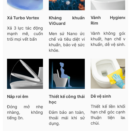
Vành Hygiene
Xả Turbo Vortex
Kháng khuẩn
Rim
ViGuard
Xả 3 lực tác động
Vành không góc
mạnh mẽ, cuốn
Men sứ Nano ức
khuất, hạn chế vi
trôi mọi vết bẩn
chế và tiêu diệt vi
khuẩn, dễ vệ sinh.
khuẩn, bảo vệ sức
khỏe.
Dễ vệ sinh
Nắp rơi êm
Thiết kế công thái
học
Thiết kế liền khối,
Đóng mở nhẹ
hạn chế góc cạnh,
nhàng, không
Đảm bảo an toàn,
thuận tiện lau
tiếng ồn.
thoải mái khi sử
chùi.
dụng.