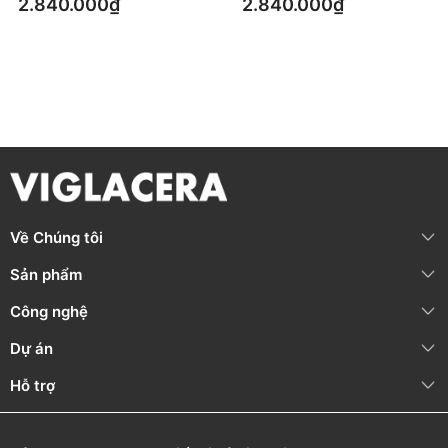
2.840.000₫
2.840.000₫
HƯỚNG DẪN SỬ DỤNG VÀ BẢO QUẢN
Vệ sinh thường xuyên, nhẹ nhàng bằng chất tẩy rửa trung
tính, khăn mềm và nước sạch.
KHÔNG
SỬ DỤNG:
Dung dịch tẩy rửa có tính kiềm mạnh (pH ≥ 11) hoặc
Về Chúng tôi
axit mạnh (pH ≤ 2)
Chất tẩy rửa công nghiệp, hóa chất chứa Clo (Calcium
Sản phẩm
hypochlorite)
Bàn chải, chổi cọ, bọt biển cứng chà lên bề mặt sứ
Công nghệ
Nước sôi đổ trực tiếp lên sản phẩm
Dự án
Sử dụng nhẹ nhàng, không tác động mạnh, tránh va đập.
Hỗ trợ
Đảm bảo sản phẩm không nứt vỡ trước khi lắp đặt để tránh rò
rỉ trong quá trình sử dụng.
THÔNG TIN BẢO HÀNH