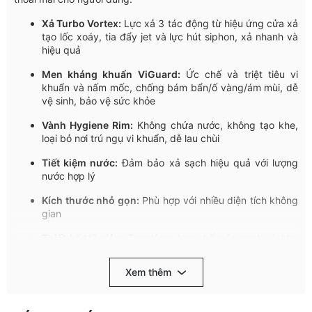
Xả
Turbo Vortex:
Lực
xả
3
tác
động
từ
hiệu
ứng
cửa
xả
tạo
lốc
xoáy
,
tia
đẩy
jet
và
lực hút
siphon,
xả nhanh và
hiệu
quả
Men
kháng
khuẩn
ViGuard
:
Ức
chế
và
triệt
tiêu
vi
khuẩn
và
nấm
mốc
,
chống
bám
bẩn
/ố
vàng
/
ám
mùi
,
dễ
vệ
sinh
,
bảo
vệ
sức
khỏe
Vành Hygiene
Rim:
Không
chứa
nước
,
không
tạo
khe
,
loại
bỏ
nơi
trú
ngụ
vi
khuẩn
,
dễ
lau
chùi
Tiết
kiệm
nước
:
Đảm
bả
o
xả
sạch
hiệu
quả
với
lượng
nước
hợ
p
lý
Kích
thước
nhỏ
gọn
:
Phù
hợp
với
nhiều
diện
tích
không
gian
Thiết
kế
tối
giản
:
Trơn
láng
,
hạn
chế
góc
cạn
h
và
khe
rãnh
,
d
ễ
vệ
sinh
Xem thêm
Cấu
trúc
liền
khối
:
Chắc
chắn
,
chịu
lực
tốt
,
độ
bền
cao
,
chống
rò
rỉ