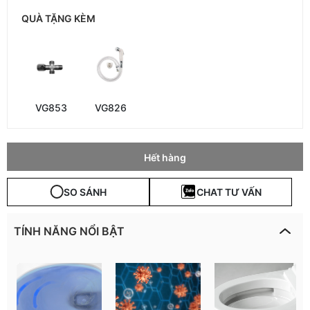
QUÀ TẶNG KÈM
VG853
VG826
Hết hàng
SO SÁNH
CHAT TƯ VẤN
TÍNH NĂNG NỔI BẬT