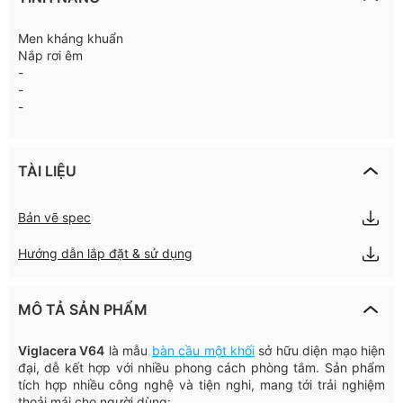
Men kháng khuẩn
Nắp rơi êm
-
-
-
TÀI LIỆU
Bản vẽ spec
Hướng dẫn lắp đặt & sử dụng
MÔ TẢ SẢN PHẨM
Viglacera
V64
l
à
mẫu
b
à
n
cầu
một
khối
sở
hữu
diện
mạo
hiện
đại
,
dễ
kết
hợp
với
nhiều
phong
cách
phòng
tắm
.
Sản
phẩm
tích
hợp
nhiều
công
nghệ
và
tiện
nghi
,
mang
tới
trải
nghiệm
thoải
mái
cho
người
dùng
: