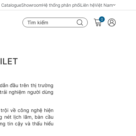
Catalogue
Showroom
Hệ thống phân phối
Liên hệ
Việt Nam
0
Tìm kiếm
ILET
ẫn đầu trên thị trường
trải nghiệm người dùng
 trội về công nghệ hiện
 nét lịch lãm, bàn cầu
g tin cậy và thấu hiểu