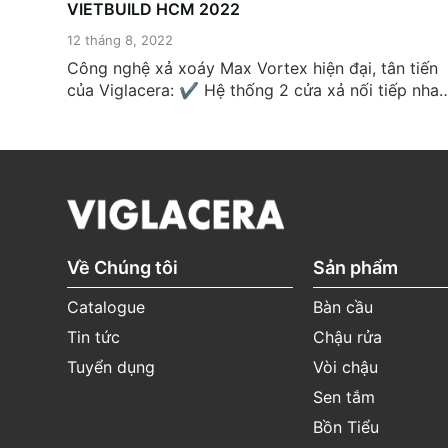
VIETBUILD HCM 2022
12 tháng 8, 2022
Công nghệ xả xoáy Max Vortex hiện đại, tân tiến
của Viglacera: ✔ Hệ thống 2 cửa xả nối tiếp nhau
tạo lốc xoáy ✔ Lực hút Siphong mạnh mẽ, cuốn
trôi mọi chất bẩn ✔ Phụ kiện xả hoạt động theo
cơ chế cơ khí, xả sạch trong mọi điều kiện nguồn..
Về Chúng tôi
Sản phẩm
Catalogue
Bàn cầu
Tin tức
Chậu rửa
Tuyển dụng
Vòi chậu
Sen tắm
Bồn Tiểu