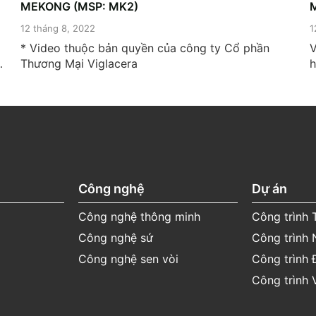
MEKONG (MSP: MK2)
12 tháng 8, 2022
1
* Video thuộc bản quyền của công ty Cổ phần
V
Thương Mại Viglacera
h
t
n
.
s
M
Công nghệ
Dự án
Công nghệ thông minh
Công trình
Công nghệ sứ
Công trình 
Công nghệ sen vòi
Công trình 
Công trình 