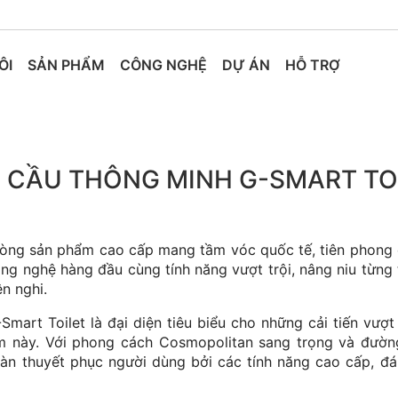
ÔI
SẢN PHẨM
CÔNG NGHỆ
DỰ ÁN
HỖ TRỢ
 CẦU THÔNG MINH G-SMART TO
dòng sản phẩm cao cấp mang tầm vóc quốc tế, tiên phong d
g nghệ hàng đầu cùng tính năng vượt trội, nâng niu từng 
n nghi.
mart Toilet là đại diện tiêu biểu cho những cải tiến vượt
 này. Với phong cách Cosmopolitan sang trọng và đường
àn thuyết phục người dùng bởi các tính năng cao cấp, đán