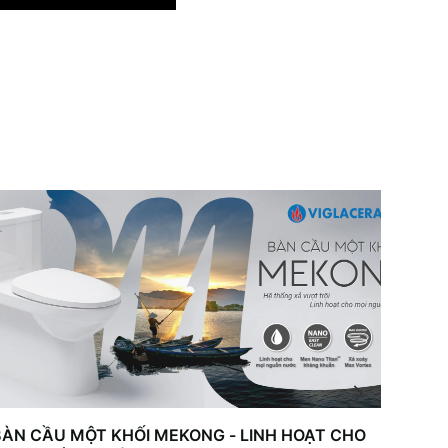
BÀN CẦU MỘT KHỐI MEKONG - LINH HOẠT CHO
THIẾT