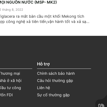
MỌI NGUỒN NƯỚC (MSP- MK2)
2 tháng 8, 2022
6 tháng
iglacera ra mắt bàn cầu một khối Mekong tích
▶ THI
ợp công nghệ xả tiên tiến,vận hành tốt và xả sạch
nghệ x
rơn bất kể mọi điều kiện nguồn nước, giúp trải
chứa n
ghiệm thêm tiện nghi. 🔹 Xả xoáy Max Vortex
của Vi
ạch nhanh, bất chấp mọi điều kiện nguồn nước 🔹
ngừa v
en Nano Titan...
Hỗ trợ
 Thương mại
Chính sách bảo hành
Nhà ở xã hội
Câu hỏi thường gặp
Đầu tư công
Liên hệ
Vốn FDI
Sự cố thường gặp