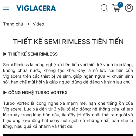
0
Trang chủ
Video
THIẾT KẾ SEMI RIMLESS TIÊN TIẾN
▶
THIẾT KẾ SEMI RIMLESS
Semi Rimless là công nghệ xả tiên tiến với thiết kế vành trơn láng,
không chứa nước, không tạo khe. Đây là nỗ lực cải tiến của
Viglacera trên các thiết bị vệ sinh, giúp ngăn ngừa vi khuẩn sinh
sôi, hạn chế mùi hôi và giúp người dùng dễ dàng vệ sinh lau chùi.
▶
CÔNG NGHỆ TURBO VORTEX
Turbo Vortex là công nghệ xả mạnh mẽ, hạn chế tiếng ồn của
Viglacera. Lực xả đến từ 3 yếu tố tác động: hệ thống cửa xả tạo
lốc xoáy trong lòng bàn cầu, tia đẩy jet đẩy chất thải ra ngoài và
hiệu ứng xi-phông hút xoáy hút sạch cả những chất bẩn nhẹ lơ
lửng, hiệu quả xả nhanh và triệt để.