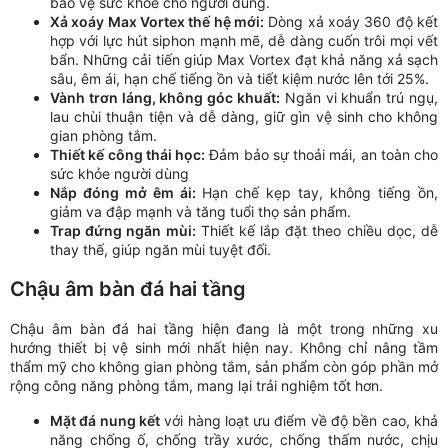
bảo vệ sức khỏe cho người dùng.
Xả xoáy Max Vortex thế hệ mới:
Dòng xả xoáy 360 độ kết
hợp với lực hút siphon mạnh mẽ, dễ dàng cuốn trôi mọi vết
bẩn. Những cải tiến giúp Max Vortex đạt khả năng xả sạch
sâu, êm ái, hạn chế tiếng ồn và tiết kiệm nước lên tới 25%.
Vành trơn láng, không góc khuất:
Ngăn vi khuẩn trú ngụ,
lau chùi thuận tiện và dễ dàng, giữ gìn vệ sinh cho không
gian phòng tắm.
Thiết kế công thái học:
Đảm bảo sự thoải mái, an toàn cho
sức khỏe người dùng
Nắp đóng mở êm ái:
Hạn chế kẹp tay, không tiếng ồn,
giảm va đập mạnh và tăng tuổi thọ sản phẩm.
Trap đứng ngăn mùi:
Thiết kế lắp đặt theo chiều dọc, dễ
thay thế, giúp ngăn mùi tuyệt đối.
Chậu âm bàn đá hai tầng
Chậu âm bàn đá hai tầng hiện đang là một trong những xu
hướng thiết bị vệ sinh mới nhất hiện nay. Không chỉ nâng tầm
thẩm mỹ cho không gian phòng tắm, sản phẩm còn góp phần mở
rộng công năng phòng tắm, mang lại trải nghiệm tốt hơn.
Mặt đá nung kết
với hàng loạt ưu điểm về độ bền cao, khả
năng chống ố, chống trầy xước, chống thấm nước, chịu