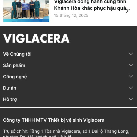
Viglacera đồng hành cùng tỉnh
Khánh Hòa khắc phục hậu quả
mưa lũ, lan tỏa trách nhiệm vì
15 tháng 12, 2025
cộng đồng
Về Chúng tôi
Sản phẩm
Công nghệ
Dự án
Hỗ trợ
Công ty TNHH MTV Thiết bị vệ sinh Viglacera
Trụ sở chính: Tầng 1 Tòa nhà Viglacera, số 1 Đại lộ Thăng Long,
phường Đại Mỗ, thành phố Hà Nội