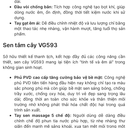
dài.
Đầu vòi chống bắn:
Tích hợp công nghệ tạo bọt khí, giúp
dòng nước êm, ổn định, đồng thời tiết kiệm nước khi sử
dụng.
Tay gạt êm ái:
Dễ điều chỉnh nhiệt độ và lưu lượng chỉ bằng
một thao tác nhẹ nhàng, vận hành mượt, tăng tuổi thọ sản
phẩm.
Sen tắm cây VG593
Sở hữu thiết kế thanh lịch, kết hợp đầy đủ các công năng cần
thiết, sen cây VG593 mang lại tiện ích “tinh tế và êm ái” trong
không gian sinh hoạt.
Phủ PVD cao cấp tăng cường bảo vệ bề mặt:
Công nghệ
phủ PVD tiên tiến hàng đầu hiện nay không chỉ tạo ra màu
sắc phong phú mà còn giúp bề mặt sen sáng bóng, chống
trầy xước, chống oxy hóa, duy trì vẻ đẹp sang trọng lâu
dài; đồng thời an toàn cho sức khỏe và thân thiện môi
trường nhờ không phát thải hóa chất độc hại trong quá
trình sản xuất.
Tay sen massage 5 chế độ:
Người dùng dễ dàng điều
chỉnh chế độ phun tia nước phù hợp, từ nhẹ nhàng thư
giãn đến mạnh mẽ sảng khoái, xua tan mệt mỏi trong một