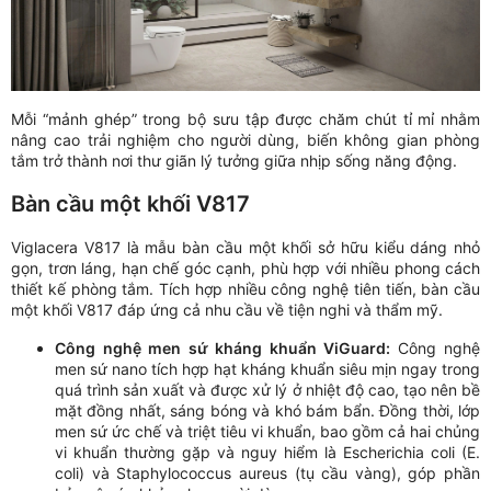
Mỗi “mảnh ghép” trong bộ sưu tập được chăm chút tỉ mỉ nhằm
nâng cao trải nghiệm cho người dùng, biến không gian phòng
tắm trở thành nơi thư giãn lý tưởng giữa nhịp sống năng động.
Bàn cầu một khối V817
Viglacera V817 là mẫu bàn cầu một khối sở hữu kiểu dáng nhỏ
gọn, trơn láng, hạn chế góc cạnh, phù hợp với nhiều phong cách
thiết kế phòng tắm. Tích hợp nhiều công nghệ tiên tiến, bàn cầu
một khối V817 đáp ứng cả nhu cầu về tiện nghi và thẩm mỹ.
Công nghệ men sứ kháng khuẩn ViGuard:
Công nghệ
men sứ nano tích hợp hạt kháng khuẩn siêu mịn ngay trong
quá trình sản xuất và được xử lý ở nhiệt độ cao, tạo nên bề
mặt đồng nhất, sáng bóng và khó bám bẩn. Đồng thời, lớp
men sứ ức chế và triệt tiêu vi khuẩn, bao gồm cả hai chủng
vi khuẩn thường gặp và nguy hiểm là Escherichia coli (E.
coli) và Staphylococcus aureus (tụ cầu vàng), góp phần