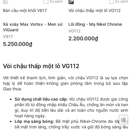
So sánh
So sánh
Bàn cầu một khối V817
Vòi chậu thấp một lỗ VG112
Xả xoáy Max Vortex - Men sứ
Lõi đồng - Mạ Nikel Chrome
ViGuard
VG112
V817
2.200.000₫
5.250.000₫
Vòi chậu thấp một lỗ VG112
Với thiết kế thanh lịch, tinh giản, vòi chậu VG112 là sự lựa chọn
hợp lý để hoàn thiện không gian phòng tắm trong bộ sưu tập
Giao thoa.
Sử dụng chất liệu cao cấp:
Vòi chậu VG112 được gia công
phần lõi từ đồng nhập khẩu Châu Âu, chống ăn mòn và han
gỉ, duy trì độ bền lâu dài và an toàn cho nguồn nước sinh
hoạt hàng ngày.
Lớp mạ sáng bóng:
Bề mặt phủ Nikel-Chrome đa lớp tạo
bề mặt trơn láng, chống trầy xước và giữ độ bóng sáng lâu