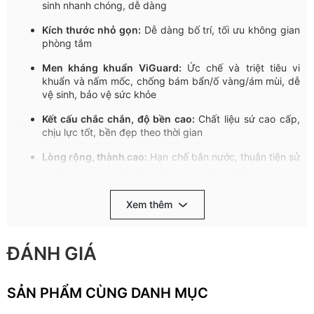
sinh
nhanh
chóng
,
dễ
dàng
Kích
thước
nhỏ
gọn
:
Dễ
dàng
bố
trí
,
tối
ưu
không
gian
phòng
tắm
Men
kháng
khuẩn
ViGuard
:
Ức
chế
và
triệt
tiêu
vi
khuẩn
và
nấm
mốc
,
chống
bám
bẩn
/ố
vàng
/
ám
mùi
,
dễ
vệ
sinh
,
bảo
vệ
sức
khỏe
Kết
cấu
chắc
chắn
,
độ
bền
cao
:
Chất
liệu
sứ
cao
cấp
,
chịu
lực
tốt
,
bền
đẹp
theo
thời
gian
Lòng
rộng
,
thành
cao
:
Hạn
chế
bắn
nước
,
thuận
tiện
sử
dụng
và
giữ
vệ
sinh
cho
khu
vực
xung
quanh
.
Thành chậu
rộng
:
Tăng
không
gian
lư
u
trữ
,
bày
tr
í
vật
Xem thêm
dụng
,
giúp
phòng
tắm
gọn
gàng
và
ngăn
nắp
.
Tốc
độ
xả
nước
nhanh
chóng
:
Không
gây
ứ
đọng
,
bất
tiện
khi
sử
dụng
ĐÁNH GIÁ
Lỗ
thoát
phụ
:
Hỗ
trợ
thoát
nước
kịp
thời
,
chống
tràn
,
lưu
thông
không
khí
,
giảm
áp
suất
giúp
thoát
nước
nhanh
SẢN PHẨM CÙNG DANH MỤC
hơn