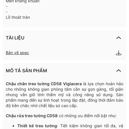
Men kháng khuẩn
-
-
Lỗ thoát tràn
TÀI LIỆU
Bản vẽ spec
MÔ TẢ SẢN PHẨM
Chậu
chân
treo
tường
CD58
Viglacera
là
lựa
chọn
hoàn
hảo
cho
những
không
gian
phòng
tắm
cần
sự
gọn
gàn
g
,
tối
giản
nhưng
vẫn
giữ
tính
thẩm
mỹ
và
công
năng
sử
dụng
.
S
ản
phẩm
mang
đến
sự
linh
hoạt
trong
lắp
đặt
,
đồng
thời
đảm
bảo
độ
bền
chắc
nhờ
chất
liệu
sứ
cao
cấp
.
Chậu
rửa
treo
tường
CD58
có
những
ưu
điểm
nổi
bật
như
:
Thiết
kế
treo
tường
:
Tiết
kiệm
không
gian
tối
đa
,
vệ