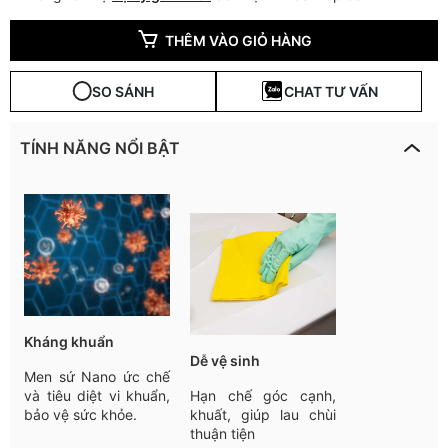
THÊM VÀO GIỎ HÀNG
SO SÁNH
CHAT TƯ VẤN
TÍNH NĂNG NỔI BẬT
Kháng khuẩn
Dễ vệ sinh
Men sứ Nano ức chế
và tiêu diệt vi khuẩn,
Hạn chế góc cạnh,
bảo vệ sức khỏe.
khuất, giúp lau chùi
thuận tiện