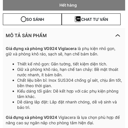
Hết hàng
SO SÁNH
CHAT TƯ VẤN
MÔ TẢ SẢN PHẨM
Giá đựng xà phòng VG924 Viglacera
là phụ kiện nhỏ gọn,
giữ xà phòng khô ráo, sạch sẽ, hạn chế bám bẩn.
Thiết kế nhỏ gọn: Gắn tường, tiết kiệm diện tích.
Giữ xà phòng khô ráo, hạn chế tan chảy: Bề mặt thoát
nước nhanh, ít bám bẩn.
Chất liệu bền bỉ: Inox SUS304 chống gỉ sét, chịu ẩm tốt,
bền theo thời gian.
Kiểu dáng tối giản: Dễ kết hợp với các phụ kiện phòng
tắm khác.
Dễ dàng lắp đặt: Lắp đặt nhanh chóng, dễ vệ sinh và
bảo trì.
Giá đựng xà phòng VG924
Viglacera là lựa chọn phù hợp để
nâng cao sự ngăn nắp cho phòng tắm hiện đại.