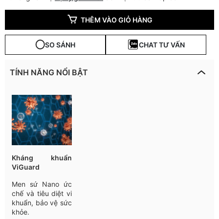
THÊM VÀO GIỎ HÀNG
SO SÁNH
CHAT TƯ VẤN
TÍNH NĂNG NỔI BẬT
Kháng khuẩn
ViGuard
Men sứ Nano ức
chế và tiêu diệt vi
khuẩn, bảo vệ sức
khỏe.