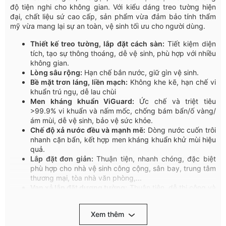
độ tiện nghi cho không gian. Với kiểu dáng treo tường hiện
đại, chất liệu sứ cao cấp, sản phẩm vừa đảm bảo tính thẩm
mỹ vừa mang lại sự an toàn, vệ sinh tối ưu cho người dùng.
Thiết kế treo tường, lắp đặt cách sàn:
Tiết kiệm diện
tích, tạo sự thông thoáng, dễ vệ sinh, phù hợp với nhiều
không gian.
Lòng sâu rộng:
Hạn chế bắn nước, giữ gìn vệ sinh.
Bề mặt trơn láng, liền mạch:
Không khe kẽ, hạn chế vi
khuẩn trú ngụ, dễ lau chùi
Men kháng khuẩn ViGuard:
Ức chế và triệt tiêu
>99.9% vi khuẩn và nấm mốc, chống bám bẩn/ố vàng/
ám mùi, dễ vệ sinh, bảo vệ sức khỏe.
Chế độ xả nước đều và mạnh mẽ:
Dòng nước cuốn trôi
nhanh cặn bẩn, kết hợp men kháng khuẩn khử mùi hiệu
quả.
Lắp đặt đơn giản:
Thuận tiện, nhanh chóng, đặc biệt
phù hợp cho nhà vệ sinh công cộng, sân bay, trung tâm
thương mại, tòa nhà văn phòng,...
Van xả lắp đặt dương tường:
Thuận tiện, dễ thi công và
bảo trì.
Xem thêm
Với sự kết hợp của những ưu điểm vượt trội nêu trên, T
iểu
nam treo tường đường nước cấp dương T2 Viglacera
là lựa