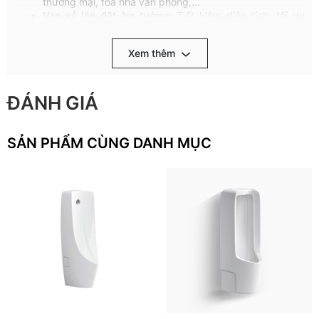
thương mại, tòa nhà văn phòng,...
Van xả lắp đặt âm tường:
Tiết kiệm diện tích, tối ưu
không gian, tăng tính thẩm mỹ.
Xem thêm
Với sự kết hợp của những ưu điểm vượt trội nêu trên,
bồn tiểu
nam treo tường đường nước cấp âm T9
Viglacera là lựa chọn
hoàn hảo cho không gian vệ sinh hiện đại, sạch sẽ và an toàn.
Khám phá thêm các sản phẩm bồn tiểu và thiết bị vệ sinh
ĐÁNH GIÁ
Viglacera khác để chọn được sản phẩm phù hợp nhất cho gia
đình và dự án công trình.
SẢN PHẨM CÙNG DANH MỤC
HƯỚNG DẪN SỬ DỤNG VÀ BẢO QUẢN
Vệ sinh thường xuyên, nhẹ nhàng bằng chất tẩy rửa trung
tính, khăn mềm và nước sạch.
KHÔNG
SỬ DỤNG:
Dung dịch tẩy rửa có tính kiềm mạnh (pH ≥ 11) hoặc
axit mạnh (pH ≤ 2)
Chất tẩy rửa công nghiệp, hóa chất chứa Clo (Calcium
hypochlorite)
Bàn chải, chổi cọ, bọt biển cứng chà lên bề mặt sứ
Nước sôi đổ trực tiếp lên sản phẩm