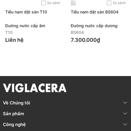
So sánh
So sánh
Sử dụng nhẹ nhàng, không tác động mạnh, tránh va đập.
Tiểu nam đặt sàn T10
Tiểu nam đặt sàn BS604
Đảm bảo sản phẩm không nứt vỡ trước khi lắp đặt để tránh rò
rỉ trong quá trình sử dụng.
Đường nước cấp âm
Đường nước cấp dương
THÔNG TIN BẢO HÀNH
T10
BS604
Liên hệ
7.300.000₫
Nội
dung
bảo
Thời
gian
bảo
B
ảo
hành
chính
hành
hành
hãng
10
năm
(
Từ
ngày
Thân
sứ
mua
hàng
)
24
tháng
(
Từ
Phụ
kiện
sứ
Hotline:
1800 58
ngày
mua
hàng
)
58 05
(
Miễn
phí
cuộc
1
2
thán
g
(
Từ
gọi
)
Linh
kiện
điện
tử
ngày
mua
hàng
)
Về Chúng tôi
Vật
tư
tiêu
hao
3
tháng
(
Từ
ngày
Sản phẩm
(
P
in,...
)
mua
hàng
)
Công nghệ
*
Quét
mã
QR
trên
sản
phẩm
để
theo
dõi
thông
tin
thời
gian