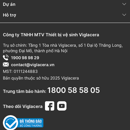
Dự án
bảo
hành
cụ thể.
Hỗ trợ
Xem thêm: Tiểu nam treo tường đường nước cấp dương T9
Công ty TNHH MTV Thiết bị vệ sinh Viglacera
Trụ sở chính: Tầng 1 Tòa nhà Viglacera, số 1 Đại lộ Thăng Long,
phường Đại Mỗ, thành phố Hà Nội
1900 98 98 29
contact@viglacera.vn
MST: 0111244883
Bản quyền thuộc sở hữu 2025 Viglacera
1800 58 58 05
Trung tâm bảo hành:
Theo dõi Viglacera