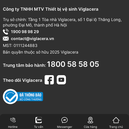
gioăng, tay gạt,
Công ty TNHH MTV Thiết bị vệ sinh Viglacera
(Miễn phí cuộc
dây sen, bát sen,
12 tháng
(Từ
gọi)
cần sen, bộ
ngày mua hàng)
Trụ sở chính: Tầng 1 Tòa nhà Viglacera, số 1 Đại lộ Thăng Long,
chuyển sen, đầu
phường Đại Mỗ, thành phố Hà Nội
vòi,...)
1900 98 98 29
contact@viglacera.vn
*Quét mã QR trên sản phẩm để theo dõi thông tin thời gian
MST: 0111244883
bảo hành cụ thể.
Bản quyền thuộc sở hữu 2025 Viglacera
1800 58 58 05
Trung tâm bảo hành:
Theo dõi Viglacera
Hotline
Tư vấn
Messenger
Cửa hàng
Trang chủ