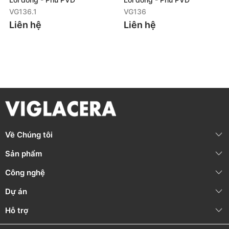
VG136.1
VG136
Liên hệ
Liên hệ
HƯỚNG DẪN SỬ DỤNG VÀ BẢO QUẢN
Vệ sinh thường xuyên, nhẹ nhàng bằng chất tẩy rửa trung
tính, khăn mềm và nước sạch
KHÔNG
sử dụng dung dịch tẩy rửa có tính axit, kiềm cao khi
vệ sinh bề mặt sen vòi
Áp lực nước khuyến nghị: P = 0.5 ~ 5 (bar)
Nhiệt độ nước nóng đầu vào tối đa: T ≤ 85°C
Về Chúng tôi
THÔNG TIN BẢO HÀNH
Sản phẩm
Nội dung bảo
Thời gian bảo
Bảo hành chính
Công nghệ
hành
hành
hãng
Dự án
Phần thân, bộ
36 tháng
(Từ
hòa trộn nước
ngày mua hàng)
Hỗ trợ
Hotline: 1800 58
Linh kiện (Đai ốc,
58 05