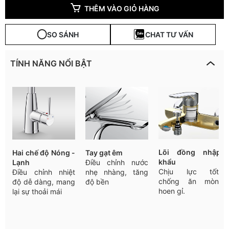
THÊM VÀO GIỎ HÀNG
SO SÁNH
CHAT TƯ VẤN
TÍNH NĂNG NỔI BẬT
Lõi
đồn
g
nhậ
p
Hai
chế
độ
Nóng -
Tay
gạt
êm
khẩ
u
Lạnh
Điều
chỉnh
nước
Chịu
lực
tốt
,
Điều
chỉnh
nhiệt
nhẹ
nhàng
,
tăng
chống
ăn
mòn
,
độ
dễ
dàng
,
mang
độ
bền
hoen
gỉ
.
lại
sự
thoải
mái