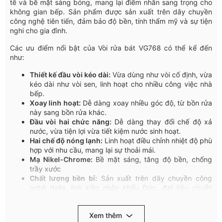
tế và bề mặt sáng bóng, mang lại điểm nhấn sang trọng cho
không gian bếp. Sản phẩm được sản xuất trên dây chuyền
công nghệ tiên tiến, đảm bảo độ bền, tính thẩm mỹ và sự tiện
nghi cho gia đình.
Các ưu điểm nổi bật của Vòi rửa bát VG768 có thể kể đến
như:
Thiết kế đầu vòi kéo dài:
Vừa dùng như vòi cố định, vừa
kéo dài như vòi sen, linh hoạt cho nhiều công việc nhà
bếp.
Xoay linh hoạt:
Dễ dàng xoay nhiều góc độ, từ bồn rửa
này sang bồn rửa khác.
Đầu vòi hai chức năng:
Dễ dàng thay đổi chế độ xả
nước, vừa tiện lợi vừa tiết kiệm nước sinh hoạt.
Hai chế độ nóng lạnh:
Linh hoạt điều chỉnh nhiệt độ phù
hợp với nhu cầu, mang lại sự thoải mái.
Mạ Nikel-Chrome:
Bề mặt sáng, tăng độ bền, chống
trầy xước
Chất lượng bền bỉ:
Sản xuất trên dây chuyền công
nghệ Italia, linh kiện nhập khẩu Đức, đạt tiêu chuẩn
Châu Âu.
Công nghệ đầu vòi chống bắn:
Dòng chảy ổn định, êm
Xem thêm
ái, tạo bọt, giảm tiếng ồn và tiết kiệm nước.