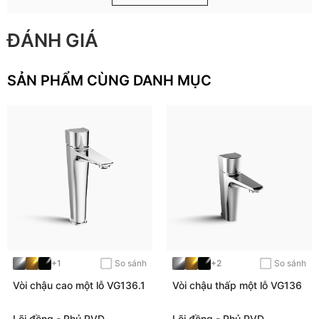
Với sự kết hợp giữa thiết kế tinh tế và tính năng vượt trội,
vòi
rửa bát VG705
Viglacera là lựa chọn hoàn hảo để nâng tầm
ĐÁNH GIÁ
không gian bếp, mang lại sự tiện nghi. Khám phá thêm nhiều
mẫu vòi rửa bát và thiết bị vệ sinh Viglacera khác để tìm ra
sản phẩm phù hợp nhất cho gia đình bạn.
SẢN PHẨM CÙNG DANH MỤC
Xem thêm: Vòi rửa bát VG707
HƯỚNG DẪN LẮP ĐẶT
+1
So sánh
+2
So sánh
Vòi chậu cao một lỗ VG136.1
Vòi chậu thấp một lỗ VG136
HƯỚNG DẪN SỬ DỤNG VÀ BẢO QUẢN
Lõi đồng - Phủ PVD
Lõi đồng - Phủ PVD