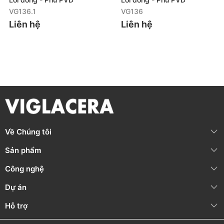
Vệ sinh thường xuyên, nhẹ nhàng bằng chất tẩy rửa trung
VG136.1
VG136
tính, khăn mềm và nước sạch
Liên hệ
Liên hệ
KHÔNG
sử dụng dung dịch tẩy rửa có tính axit, kiềm cao khi
vệ sinh bề mặt sen vòi
Áp lực nước khuyến nghị: P = 0.5 ~ 5 (bar)
Nhiệt độ nước nóng đầu vào tối đa: T ≤ 85°C
THÔNG TIN BẢO HÀNH
Nội dung bảo
Thời gian bảo
Bảo hành chính
hành
hành
hãng
Về Chúng tôi
Phần thân, bộ
36 tháng
(Từ
Sản phẩm
hòa trộn nước
ngày mua hàng)
Hotline: 1800 58
Công nghệ
Linh kiện (Đai ốc,
58 05
gioăng, tay gạt,
Dự án
(Miễn phí cuộc
dây sen, bát sen,
12 tháng
(Từ
gọi)
cần sen, bộ
ngày mua hàng)
Hỗ trợ
chuyển sen, đầu
vòi,...)