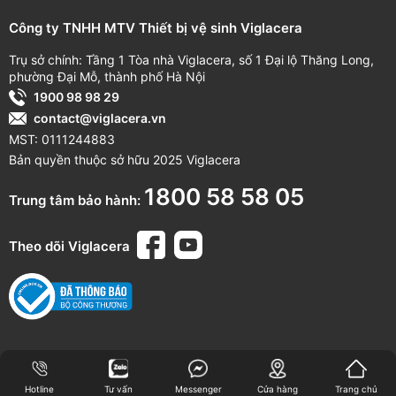
Công ty TNHH MTV Thiết bị vệ sinh Viglacera
*Quét mã QR trên sản phẩm để theo dõi thông tin thời gian
bảo hành cụ thể.
Trụ sở chính: Tầng 1 Tòa nhà Viglacera, số 1 Đại lộ Thăng Long,
phường Đại Mỗ, thành phố Hà Nội
1900 98 98 29
contact@viglacera.vn
MST: 0111244883
Bản quyền thuộc sở hữu 2025 Viglacera
1800 58 58 05
Trung tâm bảo hành:
Theo dõi Viglacera
Hotline
Tư vấn
Messenger
Cửa hàng
Trang chủ