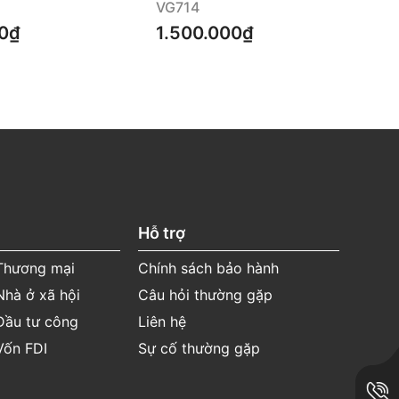
VG714
VG
0₫
1.500.000₫
1.
Hỗ trợ
 Thương mại
Chính sách bảo hành
Nhà ở xã hội
Câu hỏi thường gặp
Đầu tư công
Liên hệ
Vốn FDI
Sự cố thường gặp