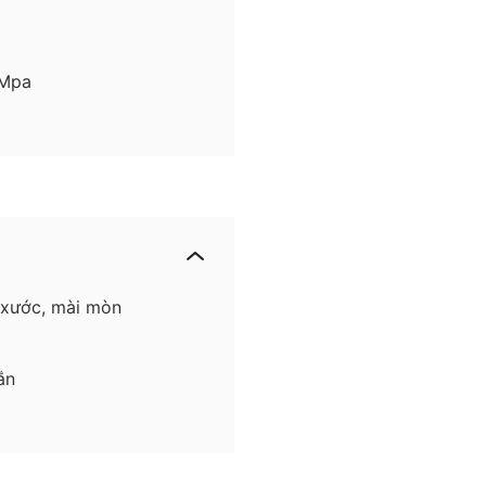
 Mpa
 xước, mài mòn
ắn