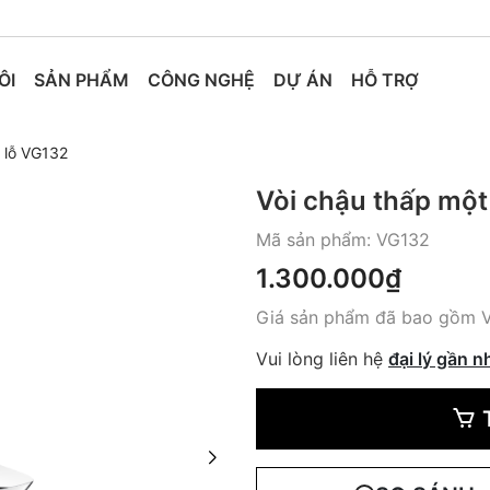
ÔI
SẢN PHẨM
CÔNG NGHỆ
DỰ ÁN
HỖ TRỢ
 lỗ VG132
Vòi chậu thấp một
Mã sản phẩm:
VG132
1.300.000₫
Giá sản phẩm đã bao gồm 
Vui lòng liên hệ
đại lý gần n