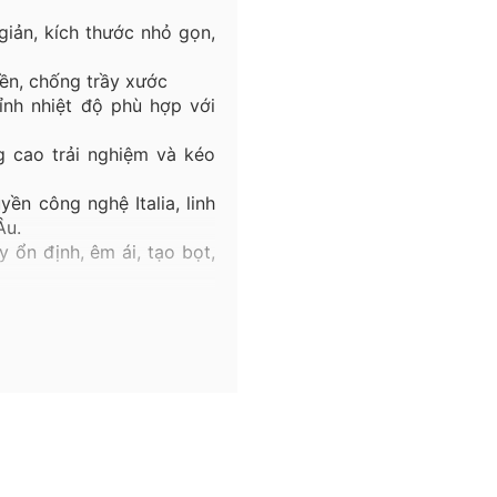
 giản, kích thước nhỏ gọn,
ền
,
chống
trầy
xước
ỉnh nhiệt độ phù hợp với
 cao trải nghiệm và kéo
ền công nghệ Italia, linh
Âu.
 ổn định, êm ái, tạo bọt,
t lên tới 140°C. Lõi đồng
iệu quả.
 chịu nhiệt lên tới 90°C,
ng gian, hoàn thiện giải
 phá thêm nhiều mẫu vòi
hoàn thiện không gian lý