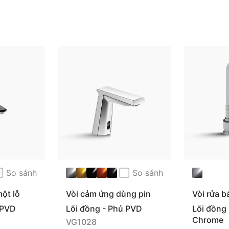
 rửa trung tính, khăn mềm
 kiềm cao khi vệ sinh bề
So sánh
So sánh
Bảo hành chính hãng
ột lỗ
Vòi cảm ứng dùng pin
Vòi rửa 
VG1028
 PVD
Lõi đồng - Phủ PVD
Lõi đồng 
Chrome
VG1028
Hotline: 1800 58 58