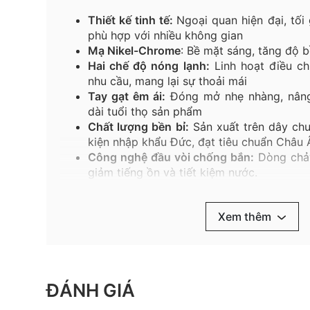
Thiết kế tinh tế:
Ngoại quan hiện đại, tối
phù hợp với nhiều không gian
Mạ
Nikel-Chrome
:
Bề
mặt
sáng
,
tăng
độ
b
Hai chế độ nóng lạnh:
Linh hoạt điều ch
nhu cầu, mang lại sự thoải mái
Tay gạt êm ái:
Đóng mở nhẹ nhàng, nâng
dài tuổi thọ sản phẩm
Chất lượng bền bỉ:
Sản xuất trên dây chuy
kiện nhập khẩu Đức, đạt tiêu chuẩn Châu 
Công nghệ đầu vòi chống bắn:
Dòng chảy
giảm tiếng ồn và tiết kiệm nước.
Chất liệu cao cấp:
Đầu vòi nhựa chịu nhiệ
nhập khẩu chống oxi hóa, chống ăn mòn h
Xem thêm
Gioăng cao su đàn hồi:
Chịu mài mòn tốt,
tăng tuổi thọ sản phẩm.
Vòi thấp một lỗ VG132
góp phần nâng cấp khô
pháp phòng tắm đồng bộ cho gia đình. Khám
ĐÁNH GIÁ
chậu và thiết bị vệ sinh Viglacera khác để 
tưởng của bạn.