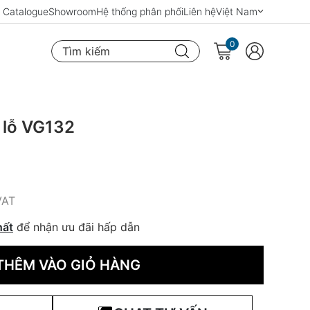
Catalogue
Showroom
Hệ thống phân phối
Liên hệ
Việt Nam
0
Tìm kiếm
 lỗ VG132
VAT
hất
để nhận ưu đãi hấp dẫn
THÊM VÀO GIỎ HÀNG