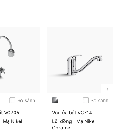
So sánh
So sánh
bát VG705
Vòi rửa bát VG714
Vòi
- Mạ Nikel
Lõi đồng - Mạ Nikel
Lõi
Chrome
Ch