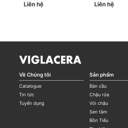
Linh kiện (Đai ốc,
Liên hệ
Liên hệ
gioăng, tay gạt, dây
12 tháng
(Từ ngày
sen, bát sen, cần sen,
mua hàng)
bộ chuyển sen, đầu
vòi,...)
*Quét mã QR trên sản phẩm để theo dõi thông t
thể.
Về Chúng tôi
Sản phẩm
Catalogue
Bàn cầu
Tin tức
Chậu rửa
Tuyển dụng
Vòi chậu
Sen tắm
Bồn Tiểu