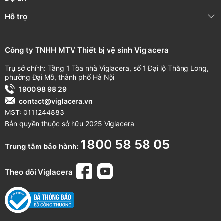
(
Miễn
phí
cuộc
1
2
thán
g
(
Từ
Hỗ trợ
gọi
)
Linh
kiện
điện
tử
ngày
mua
hàng
)
Vật
tư
tiêu
hao
3
tháng
(
Từ
ngày
Công ty TNHH MTV Thiết bị vệ sinh Viglacera
(
P
in,...
)
mua
hàng
)
Trụ sở chính: Tầng 1 Tòa nhà Viglacera, số 1 Đại lộ Thăng Long,
*
Quét
mã
QR
trên
sản
phẩm
để
theo
dõi
thông
tin
thời
gian
phường Đại Mỗ, thành phố Hà Nội
bảo
hành
cụ thể.
1900 98 98 29
Xem thêm:
Bồn cầu một khối V808
contact@viglacera.vn
MST: 0111244883
Bản quyền thuộc sở hữu 2025 Viglacera
1800 58 58 05
Trung tâm bảo hành:
Theo dõi Viglacera