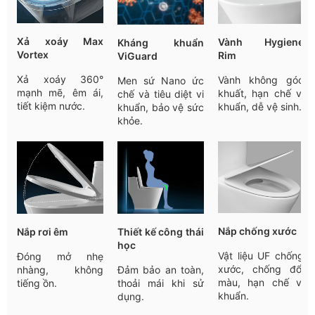
Xả xoáy Max
Vành Hygiene
Kháng khuẩn
Vortex
Rim
ViGuard
Xả xoáy 360°
Vành không góc
Men sứ Nano ức
mạnh mẽ, êm ái,
khuất, hạn chế vi
chế và tiêu diệt vi
tiết kiệm nước.
khuẩn, dễ vệ sinh.
khuẩn, bảo vệ sức
khỏe.
Nắp chống xước
Nắp rơi êm
Thiết kế công thái
học
Vật liệu UF chống
Đóng mở nhẹ
xước, chống đổi
nhàng, không
Đảm bảo an toàn,
màu, hạn chế vi
tiếng ồn.
thoải mái khi sử
khuẩn.
dụng.