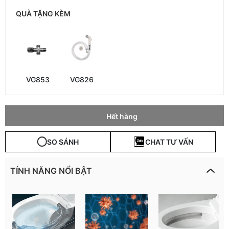
QUÀ TẶNG KÈM
VG853
VG826
Hết hàng
SO SÁNH
CHAT TƯ VẤN
TÍNH NĂNG NỔI BẬT