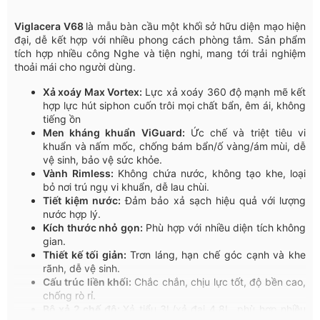
Viglacera V68
là mẫu bàn cầu một khối sở hữu diện mạo hiện
đại, dễ kết hợp với nhiều phong cách phòng tắm. Sản phẩm
tích hợp nhiều công Nghe và tiện nghi, mang tới trải nghiệm
thoải mái cho người dùng.
Xả xoáy Max Vortex:
Lực xả xoáy 360 độ mạnh mẽ kết
hợp lực hút siphon cuốn trôi mọi chất bẩn, êm ái, không
tiếng ồn
Men kháng khuẩn ViGuard:
Ức chế và triệt tiêu vi
khuẩn và nấm mốc, chống bám bẩn/ố vàng/ám mùi, dễ
vệ sinh, bảo vệ sức khỏe.
Vành Rimless:
Không chứa nước, không tạo khe, loại
bỏ nơi trú ngụ vi khuẩn, dễ lau chùi.
Tiết kiệm nước:
Đảm bảo xả sạch hiệu quả với lượng
nước hợp lý.
Kích thước nhỏ gọn:
Phù hợp với nhiều diện tích không
gian.
Thiết kế tối giản:
Trơn láng, hạn chế góc cạnh và khe
rãnh, dễ vệ sinh.
Cấu trúc liền khối:
Chắc chắn, chịu lực tốt, độ bền cao,
chống rò rỉ.
Bộ xả 2 chế độ:
Xả tiểu 3L/xả đại 4,8L, phù hợp nhiều