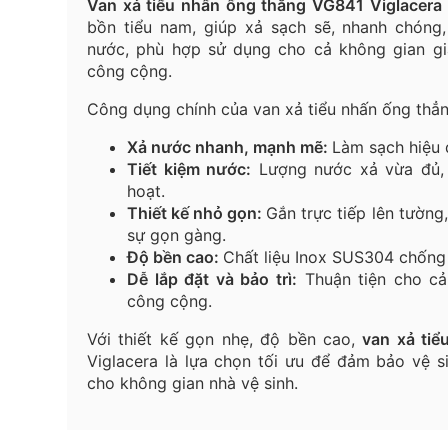
Van xả tiểu nhấn ống thẳng VG841 Viglacera
bồn tiểu nam, giúp xả sạch sẽ, nhanh chóng,
nước, phù hợp sử dụng cho cả không gian gi
công cộng.
Công dụng chính của van xả tiểu nhấn ống th
Xả nước nhanh, mạnh mẽ:
Làm sạch hiệu 
Tiết kiệm nước:
Lượng nước xả vừa đủ, 
hoạt.
Thiết kế nhỏ gọn:
Gắn trực tiếp lên tường,
sự gọn gàng.
Độ bền cao:
Chất liệu Inox SUS304 chống 
Dễ lắp đặt và bảo trì:
Thuận tiện cho cả
công cộng.
Với thiết kế gọn nhẹ, độ bền cao,
van xả ti
Viglacera là lựa chọn tối ưu để đảm bảo vệ si
cho không gian nhà vệ sinh.