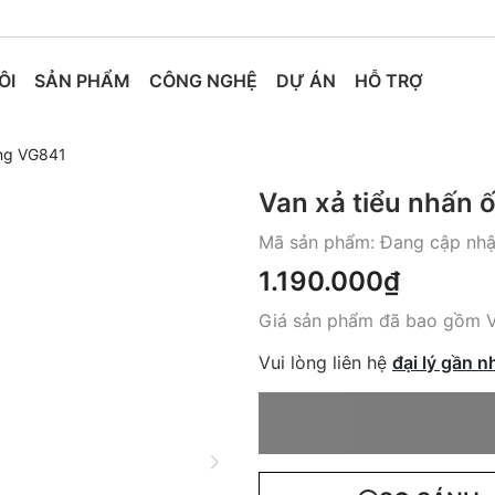
ÔI
SẢN PHẨM
CÔNG NGHỆ
DỰ ÁN
HỖ TRỢ
ẳng VG841
Van xả tiểu nhấn
Mã sản phẩm:
Đang cập nhật
1.190.000₫
Giá sản phẩm đã bao gồm 
Vui lòng liên hệ
đại lý gần n