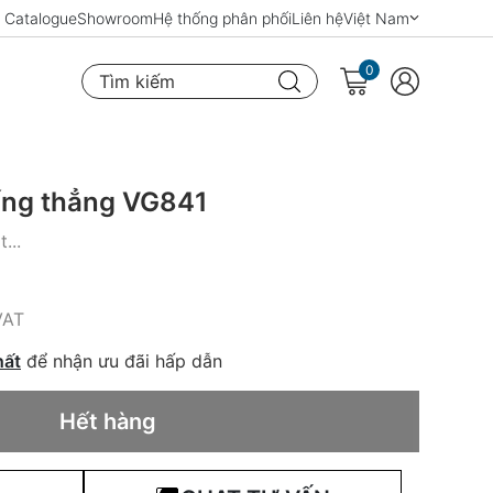
Catalogue
Showroom
Hệ thống phân phối
Liên hệ
Việt Nam
0
Tìm kiếm
 ống thẳng VG841
...
VAT
hất
để nhận ưu đãi hấp dẫn
Hết hàng