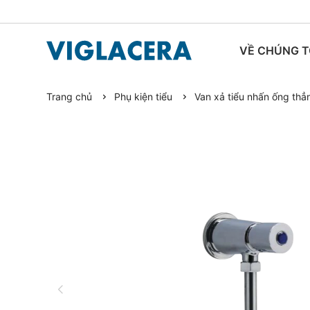
VỀ CHÚNG T
Trang chủ
Phụ kiện tiểu
Van xả tiểu nhấn ống th
TIN TỨC