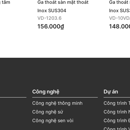
g tắm
Ga thoát sàn mặt thoát
Ga thoát 
vuông hở
vuông h
Inox SUS304
Inox SUS
VD-1203.6
VD-10VD
156.000₫
148.00
Công nghệ
Dự án
Công nghệ thông minh
Công trình
Công nghệ sứ
Công trình 
Công nghệ sen vòi
Công trình 
Công trình 