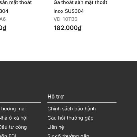
sàn mặt thoát
Ga thoát sàn mặt thoát
Giá
ở
tròn hở
304
Inox SUS304
In
A6
VD-10TB6
23
0₫
182.000₫
Hỗ trợ
 Thương mại
Chính sách bảo hành
Nhà ở xã hội
Câu hỏi thường gặp
Đầu tư công
Liên hệ
Vốn FDI
Sự cố thường gặp