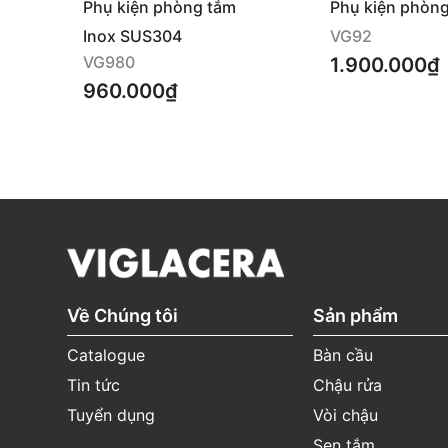
Phụ kiện phòng tắm
Phụ kiện phòn
VG98
VG92
Inox SUS304
VG92
VG980
1.900.000₫
960.000₫
Về Chúng tôi
Sản phẩm
Catalogue
Bàn cầu
Tin tức
Chậu rửa
Tuyển dụng
Vòi chậu
Sen tắm