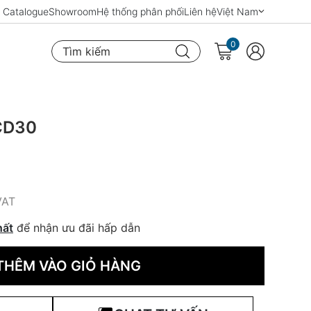
Catalogue
Showroom
Hệ thống phân phối
Liên hệ
Việt Nam
0
Tìm kiếm
CD30
VAT
hất
để nhận ưu đãi hấp dẫn
THÊM VÀO GIỎ HÀNG