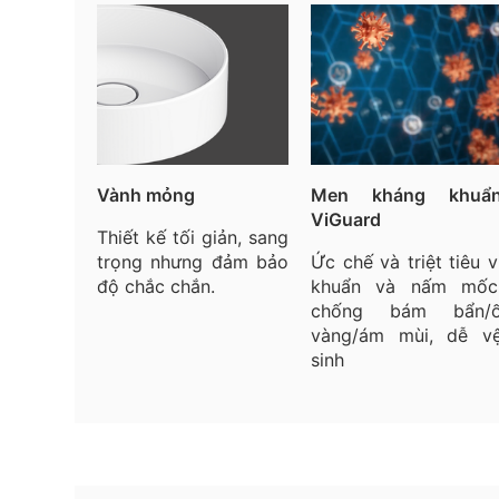
Vành mỏng
Men
kháng
khuẩ
ViGuard
Thiết kế tối giản, sang
trọng nhưng đảm bảo
Ức
chế
và
triệt
tiêu
v
độ chắc chắn.
khuẩn
và
nấm
mốc
chống
bám
bẩn
/
vàng
/
ám
mùi
,
dễ
v
sinh