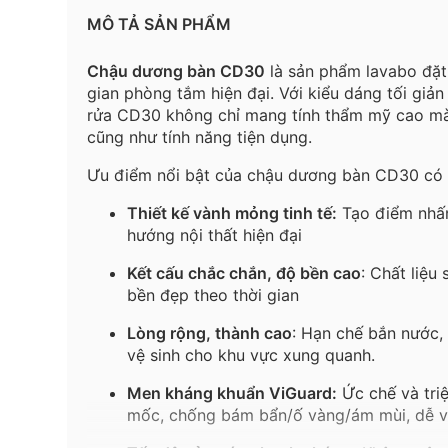
MÔ TẢ SẢN PHẨM
Chậu
dương
bàn
CD30
là
sản
phẩm
lavabo
đặt
gian
phòng
tắm
hiện
đại
.
Với
kiểu
dáng
tối
giản
rửa CD30
không
chỉ
mang
tính
thẩm
mỹ
cao
m
cũng
như
tính
năng
tiện
dụng
.
Ưu
điểm
nổi
bật
của
chậu
dương
bàn
CD30
có
Thiết
kế
vành
mỏng
tinh
tế
:
Tạo
điểm
nhấ
hướng
nội
thất
hiện
đại
Kết
cấu
chắc
chắn
,
độ
bền
cao
:
C
hất
liệu
bền
đẹp
theo
thời
gian
Lòng
rộng
,
thành
cao
:
H
ạn
chế
bắn
nước
,
vệ
sinh
cho
khu
vực
xung
quanh
.
Men
kháng
khuẩn
ViGuard
:
Ức
chế
và
tri
mốc
,
chống
bám
bẩn
/ố
vàng
/
ám
mùi
,
dễ
v