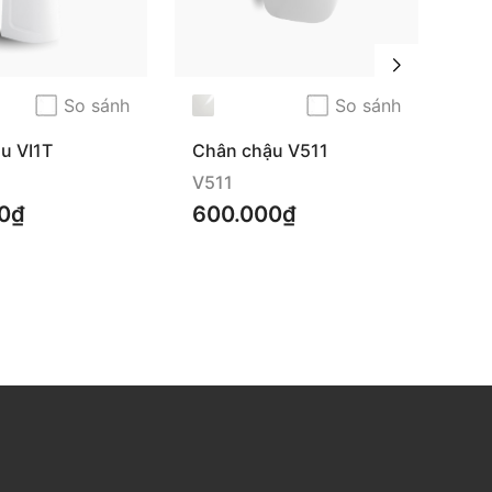
So sánh
So sánh
u VI1T
Chân chậu V511
Ch
V511
V5
0₫
600.000₫
65