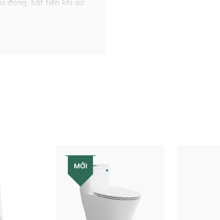
ứ
đọng
,
bất
tiện
khi
sử
uyển
và
lắp
đặt
.
u
không
gian
phòng
tắm
ứng
cả
thẩm
mỹ
và
nhu
chậu
lavabo
Viglacera
òng
tắm
của
bạn
.
 rửa trung tính, khăn mềm
≥ 11) hoặc axit mạnh (pH
Clo (Calcium