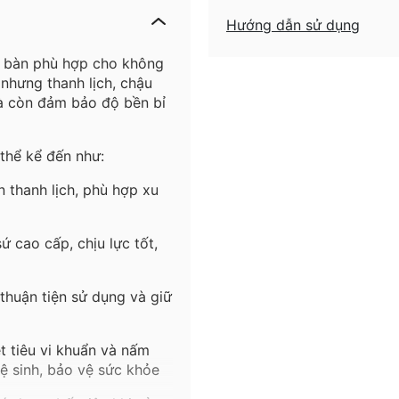
Hướng dẫn sử dụng
bàn
phù
hợp
cho
không
nhưng
thanh
lịch
,
chậu
à
còn
đảm
bảo
độ
bền
bỉ
thể
kể
đến
như
:
n
thanh
lịch
,
phù
hợp
xu
sứ
cao
c
ấp
,
chịu
lực
tốt
,
thuận
tiện
sử
dụng
và
giữ
ệt
tiêu
vi
khuẩn
và
nấm
ệ
sinh
,
bảo
vệ
sức
khỏe