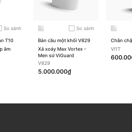
bề mặt sứ
nh va đập.
So sánh
So sánh
ặt để tránh rò rỉ trong
àn T10
Bàn cầu một khối V829
Chân chậ
p âm
Xả xoáy Max Vortex -
VI1T
Men sứ ViGuard
600.00
V829
B
ảo
hành
chính
5.000.000₫
hãng
Hotline:
1800 58 58
05
(
Miễn
phí
cuộc
gọi
)