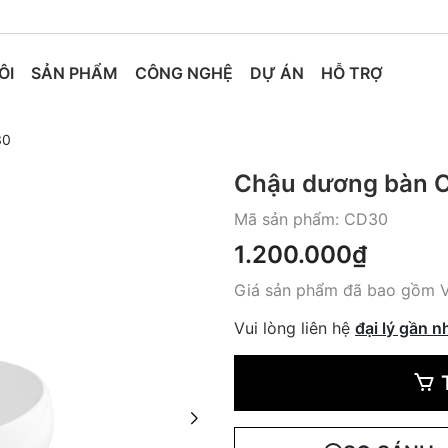
ÔI
SẢN PHẨM
CÔNG NGHỆ
DỰ ÁN
HỖ TRỢ
30
Chậu dương bàn 
Mã sản phẩm:
CD30
1.200.000₫
Giá sản phẩm đã bao gồm 
Vui lòng liên hệ
đại lý gần n