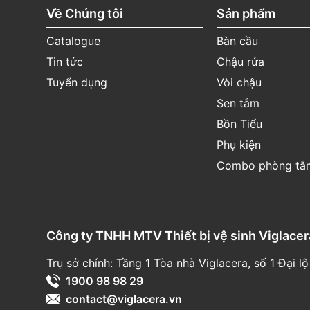
Về Chúng tôi
Sản phẩm
Vật
tư
tiêu
hao
3
tháng
(
Từ
ngày
Catalogue
Bàn cầu
(
P
in,...
)
mua
hàng
)
Tin tức
Chậu rửa
*
Quét
mã
QR
trên
sản
phẩm
để
theo
dõi
thông
Tuyển dụng
Vòi chậu
thể.
Sen tắm
Xem
thêm
:
Chậu
dương
bàn
CD15
Bồn Tiểu
Phụ kiện
Combo phòng tắ
Công ty TNHH MTV Thiết bị vệ sinh Viglacer
Trụ sở chính: Tầng 1 Tòa nhà Viglacera, số 1 Đại
1900 98 98 29
contact@viglacera.vn