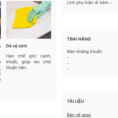
Linh phụ kiện đi kèm: -
TÍNH NĂNG
Dễ vệ sinh
n
Men kháng khuẩn
Hạn chế góc cạnh,
-
khuất, giúp lau chùi
i
-
thuận tiện.
,
-
ố
ệ
TÀI LIỆU
Bản vẽ spec