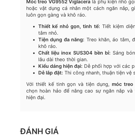
Móc treo VG9552 Viglacera
là phụ kiện nhỏ gọ
hoặc vật dụng cá nhân một cách ngăn nắp, g
luôn gọn gàng và khô ráo.
Thiết kế nhỏ gọn, tinh tế:
Tiết kiệm diệ
tắm nhỏ.
Tiện dụng đa năng:
Treo khăn, áo tắm, 
khô ráo.
Chất liệu inox SUS304 bền bỉ:
Sáng bóng
lâu dài theo thời gian.
Kiểu dáng hiện đại:
Dễ phối hợp với các p
Dễ lắp đặt:
Thi công nhanh, thuận tiện vệ s
Với thiết kế tinh gọn và tiện dụng,
móc treo
chọn hoàn hảo để nâng cao sự ngăn nắp và
hiện đại.
ĐÁNH GIÁ