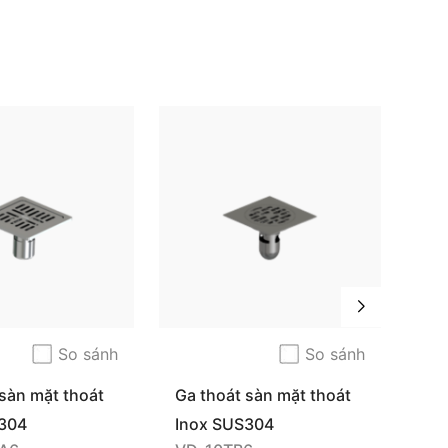
So sánh
So sánh
sàn mặt thoát
Ga thoát sàn mặt thoát
Giá
ở
tròn hở
304
Inox SUS304
In