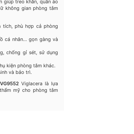
n giúp treo khăn, quần áo
iữ không gian phòng tắm
n tích, phù hợp cả phòng
đồ cá nhân… gọn gàng và
, chống gỉ sét, sử dụng
hụ kiện phòng tắm khác.
inh và bảo trì.
 VG9552
Viglacera là lựa
 thẩm mỹ cho phòng tắm