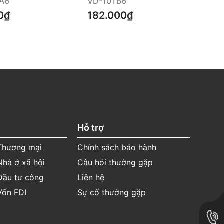
A6
VD-10TB6
23
0₫
182.000₫
Hỗ trợ
 Thương mại
Chính sách bảo hành
Nhà ở xã hội
Câu hỏi thường gặp
Đầu tư công
Liên hệ
Vốn FDI
Sự cố thường gặp