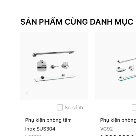
SẢN PHẨM CÙNG DANH MỤC
So sánh
Phụ kiện phòng tắm
Phụ kiện phòn
VG98
VG92
Inox SUS304
VG92