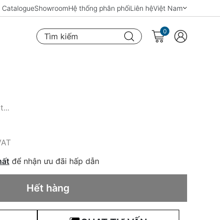
Catalogue
Showroom
Hệ thống phân phối
Liên hệ
Việt Nam
0
Tìm kiếm
...
VAT
hất
để nhận ưu đãi hấp dẫn
Hết hàng