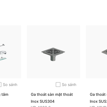
So sánh
So sánh
g tắm
Ga thoát sàn mặt thoát
Ga thoát 
vuông hở
vuông h
Inox SUS304
Inox SUS