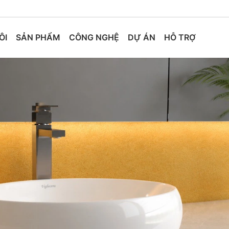
ÔI
SẢN PHẨM
CÔNG NGHỆ
DỰ ÁN
HỖ TRỢ