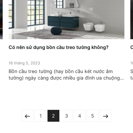
Có nên sử dụng bồn cầu treo tường không?
C
16 tháng 5, 2023
1
Bồn cầu treo tường (hay bồn cầu két nước âm
S
tường) ngày càng được nhiều gia đình ưa chuộng
t
bởi những lợi ích tuyệt vời, phù hợp với lối sống
t
hiện đại. Vậy bồn cầu treo tường có ưu - nhược
v
điểm gì? Khi nào nên sử dụng bồn cầu...
1
2
3
4
5