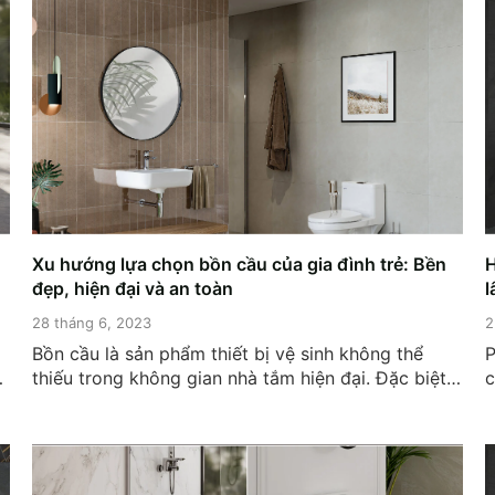
Xu hướng lựa chọn bồn cầu của gia đình trẻ: Bền
H
đẹp, hiện đại và an toàn
l
28 tháng 6, 2023
2
Bồn cầu là sản phẩm thiết bị vệ sinh không thể
P
ợc
thiếu trong không gian nhà tắm hiện đại. Đặc biệt,
c
ử
lựa chọn bồn cầu mẫu mã đẹp, đảm bảo chất
r
lượng và an toàn cho sức khỏe là mối quan tâm lớn
d
của các gia đình trẻ ngày nay. 1....
k