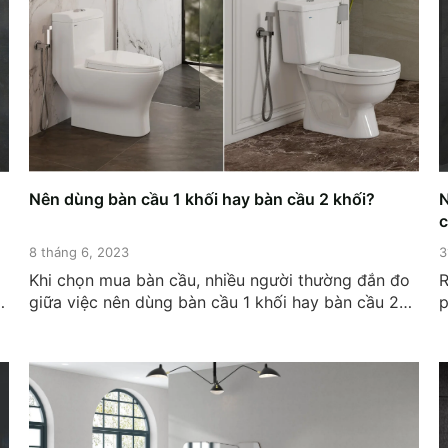
Nên dùng bàn cầu 1 khối hay bàn cầu 2 khối?
N
c
8 tháng 6, 2023
3
Khi chọn mua bàn cầu, nhiều người thường đắn đo
R
giữa việc nên dùng bàn cầu 1 khối hay bàn cầu 2
p
khối. Nếu đây cũng là vấn đề bạn đang quan tâm
v
thì theo dõi ngay bài viết dưới đây nhé. Về cơ bản,
d
bàn cầu 1 khối và bàn...
k