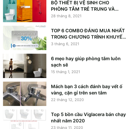
BỘ THIẾT BỊ VỆ SINH CHO
PHÒNG TẮM TRẺ TRUNG VÀ
HIỆN ĐẠI
28 tháng 8, 2021
TOP 6 COMBO ĐÁNG MUA NHẤT
TRONG CHƯƠNG TRÌNH KHUYẾN
MẠI MÙA HÈ VIGLACERA
3 tháng 6, 2021
PLATINUM
6 mẹo hay giúp phòng tắm luôn
sạch sẽ
15 tháng 1, 2021
Mách bạn 3 cách đánh bay vết ố
vàng, cặn gỉ trên sen tắm
22 tháng 12, 2020
Top 5 bồn cầu Viglacera bán chạy
nhất năm 2020
23 tháng 11, 2020