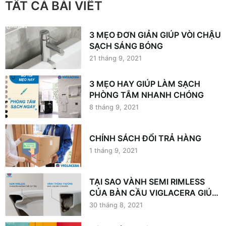
TẤT CẢ BÀI VIẾT
3 MẸO ĐƠN GIẢN GIÚP VÒI CHẬU
SẠCH SÁNG BÓNG
21 tháng 9, 2021
3 MẸO HAY GIÚP LÀM SẠCH
PHÒNG TẮM NHANH CHÓNG
8 tháng 9, 2021
CHÍNH SÁCH ĐỔI TRẢ HÀNG
1 tháng 9, 2021
TẠI SAO VÀNH SEMI RIMLESS
CỦA BÀN CẦU VIGLACERA GIÚP
KHÁNG KHUẨN VƯỢT TRỘI?
30 tháng 8, 2021