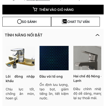
THÊM VÀO GIỎ HÀNG
SO SÁNH
CHAT TƯ VẤN
TÍNH NĂNG NỔI BẬT
Hai chế độ Nóng -
Lõi đồng nhập
Đầu vòi tổ ong
Lạnh
khẩu
Ổn định lưu lượng,
Điều chỉnh nhiệt
Chịu lực tốt,
tạo bọt, giảm
độ dễ dàng, mang
chống ăn mòn,
tiếng ồn, tiết kiệm
lại sự thoải mái.
hoen gỉ.
nước.