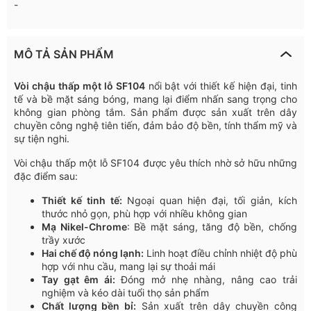
-
MÔ TẢ SẢN PHẨM
Vòi chậu thấp một lỗ SF104
nổi bật với thiết kế hiện đại, tinh
tế và bề mặt sáng bóng, mang lại điểm nhấn sang trọng cho
không gian phòng tắm. Sản phẩm được sản xuất trên dây
chuyền công nghệ tiên tiến, đảm bảo độ bền, tính thẩm mỹ và
sự tiện nghi.
Vòi chậu thấp một lỗ SF104 được yêu thích nhờ sở hữu những
đặc điểm sau:
Thiết kế tinh tế:
Ngoại quan hiện đại, tối giản, kích
thước nhỏ gọn, phù hợp với nhiều không gian
Mạ
Nikel-Chrome
:
Bề
mặt
sáng
,
tăng
độ
bền
,
chống
trầy
xước
Hai chế độ nóng lạnh:
Linh hoạt điều chỉnh nhiệt độ phù
hợp với nhu cầu, mang lại sự thoải mái
Tay gạt êm ái:
Đóng mở nhẹ nhàng, nâng cao trải
nghiệm và kéo dài tuổi thọ sản phẩm
Chất lượng bền bỉ:
Sản xuất trên dây chuyền công