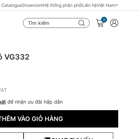
Catalogue
Showroom
Hệ thống phân phối
Liên hệ
Việt Nam
0
Tìm kiếm
lỗ VG332
VAT
hất
để nhận ưu đãi hấp dẫn
THÊM VÀO GIỎ HÀNG