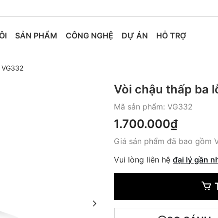
ÔI
SẢN PHẨM
CÔNG NGHỆ
DỰ ÁN
HỖ TRỢ
ỗ VG332
Vòi chậu thấp ba 
Mã sản phẩm:
VG332
1.700.000₫
Giá sản phẩm đã bao gồm 
Vui lòng liên hệ
đại lý gần n