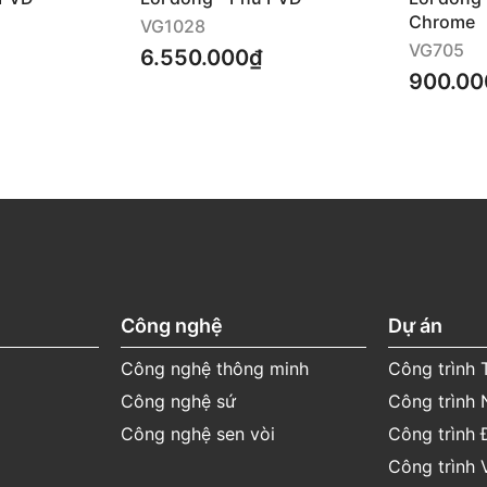
Chrome
VG1028
Hotline: 1800 58 58
VG705
6.550.000₫
05
900.00
(Miễn phí cuộc gọi)
in thời gian bảo hành cụ
Công nghệ
Dự án
Công nghệ thông minh
Công trình
Công nghệ sứ
Công trình 
Công nghệ sen vòi
Công trình 
Công trình 