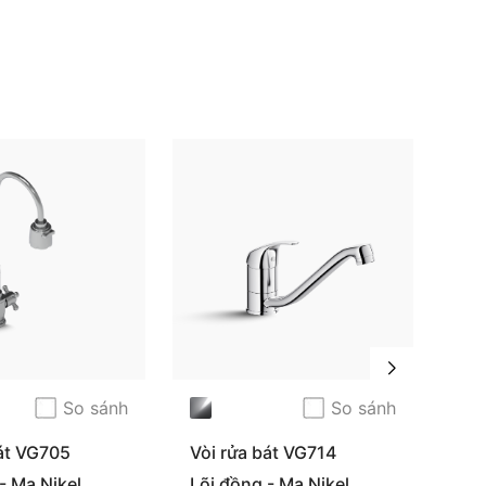
So sánh
So sánh
bát VG705
Vòi rửa bát VG714
Vòi
- Mạ Nikel
Lõi đồng - Mạ Nikel
Lõi