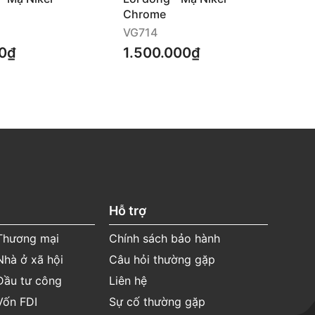
Chrome
Ch
VG714
VG
0₫
1.500.000₫
1.
Hỗ trợ
 Thương mại
Chính sách bảo hành
Nhà ở xã hội
Câu hỏi thường gặp
Đầu tư công
Liên hệ
Vốn FDI
Sự cố thường gặp