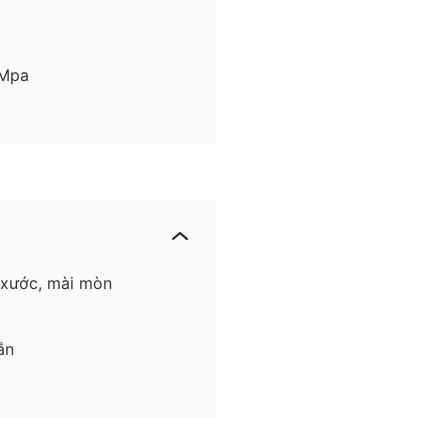
 Mpa
 xước, mài mòn
ắn