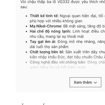
Vòi chậu thấp ba lỗ VG332
được yêu thích nh
sau:
Thiết kế tinh tế:
Ngoại quan hiện đại, tối
phù hợp với nhiều không gian
Mạ
Nikel-Chrome
:
Bề
mặt
sáng
,
tăng
độ
b
Hai chế độ nóng lạnh:
Linh hoạt điều ch
nhu cầu, mang lại sự thoải mái
Tay gạt êm ái:
Đóng mở nhẹ nhàng, nâng
dài tuổi thọ sản phẩm
Chất lượng bền bỉ:
Sản xuất trên dây chuy
kiện nhập khẩu Đức, đạt tiêu chuẩn Châu 
Công nghệ đầu vòi chống bắn:
Dòng chảy
giảm tiếng ồn và tiết kiệm nước.
Chất liệu cao cấp:
Đầu vòi nhựa chịu nhiệ
nhập khẩu chống oxi hóa, chống ăn mòn h
Xem thêm
Gioăng cao su đàn hồi:
Chịu mài mòn tốt,
tăng tuổi thọ sản phẩm.
Vòi chậu thấp ba lỗ VG332
góp phần nâng cấ
giải pháp phòng tắm đồng bộ cho gia đình. 