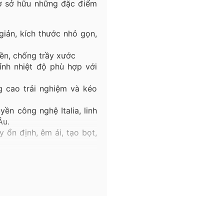
ờ sở hữu những đặc điểm
 giản, kích thước nhỏ gọn,
ền
,
chống
trầy
xước
ỉnh nhiệt độ phù hợp với
 cao trải nghiệm và kéo
ền công nghệ Italia, linh
Âu.
 ổn định, êm ái, tạo bọt,
t lên tới 140°C. Lõi đồng
iệu quả.
 chịu nhiệt lên tới 90°C,
p không gian, hoàn thiện
Khám phá thêm nhiều mẫu