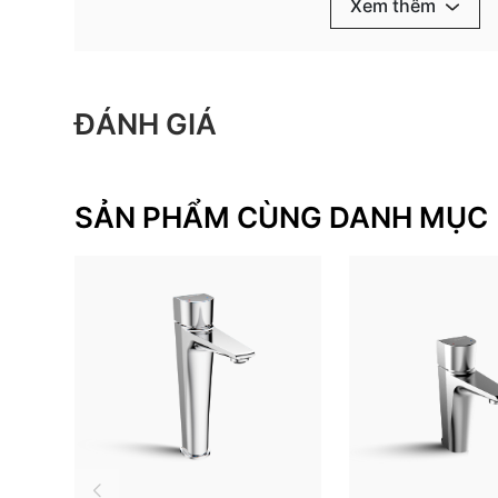
pháp phòng tắm đồng bộ cho gia đình. Khám
Xem thêm
chậu và thiết bị vệ sinh Viglacera khác để 
tưởng của bạn.
Xem thêm:
Vòi thấp một lỗ VG106
ĐÁNH GIÁ
HƯỚNG DẪN SỬ DỤNG VÀ BẢO QUẢN
Vệ sinh thường xuyên, nhẹ nhàng bằng chất tẩy
và nước sạch
SẢN PHẨM CÙNG DANH MỤC
KHÔNG
sử dụng dung dịch tẩy rửa có tính axit,
mặt sen vòi
Áp lực nước khuyến nghị: P = 0.5 ~ 5 (bar)
Nhiệt độ nước nóng đầu vào tối đa: T ≤ 85°C
THÔNG TIN BẢO HÀNH
Nội dung bảo hành
Thời gian bảo hành
Phần thân, bộ hòa
36 tháng
(Từ ngày