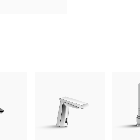
 phá thêm nhiều mẫu vòi
hoàn thiện không gian lý
 rửa trung tính, khăn mềm
 kiềm cao khi vệ sinh bề
Bảo hành chính hãng