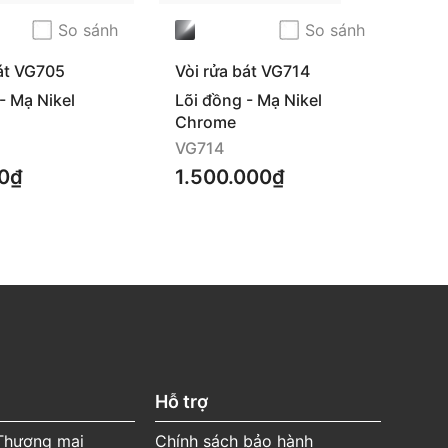
So sánh
So sánh
bát VG705
Vòi rửa bát VG714
Vòi
- Mạ Nikel
Lõi đồng - Mạ Nikel
Lõi
Chrome
Ch
VG714
VG
0₫
1.500.000₫
1.
Hỗ trợ
 Thương mại
Chính sách bảo hành