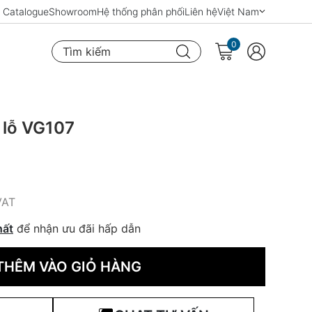
Catalogue
Showroom
Hệ thống phân phối
Liên hệ
Việt Nam
0
Tìm kiếm
 lỗ VG107
VAT
hất
để nhận ưu đãi hấp dẫn
THÊM VÀO GIỎ HÀNG