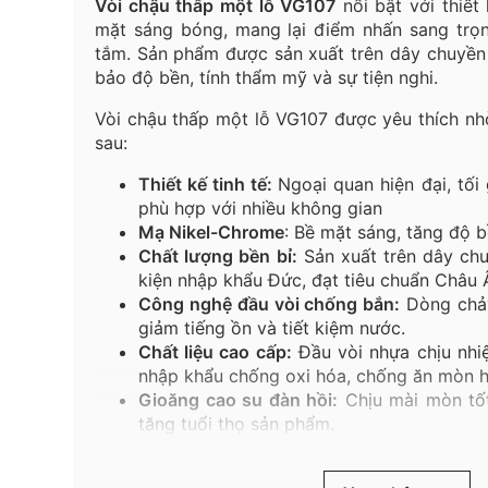
Vòi chậu thấp một lỗ VG107
nổi bật với thiết 
mặt sáng bóng, mang lại điểm nhấn sang trọ
tắm. Sản phẩm được sản xuất trên dây chuyền 
bảo độ bền, tính thẩm mỹ và sự tiện nghi.
Vòi chậu thấp một lỗ VG107 được yêu thích n
sau:
Thiết kế tinh tế:
Ngoại quan hiện đại, tối
phù hợp với nhiều không gian
Mạ
Nikel-Chrome
:
Bề
mặt
sáng
,
tăng
độ
b
Chất lượng bền bỉ:
Sản xuất trên dây chuy
kiện nhập khẩu Đức, đạt tiêu chuẩn Châu 
Công nghệ đầu vòi chống bắn:
Dòng chảy
giảm tiếng ồn và tiết kiệm nước.
Chất liệu cao cấp:
Đầu vòi nhựa chịu nhiệ
nhập khẩu chống oxi hóa, chống ăn mòn h
Gioăng cao su đàn hồi:
Chịu mài mòn tốt,
tăng tuổi thọ sản phẩm.
Vòi thấp một lỗ VG107
góp phần nâng cấp khô