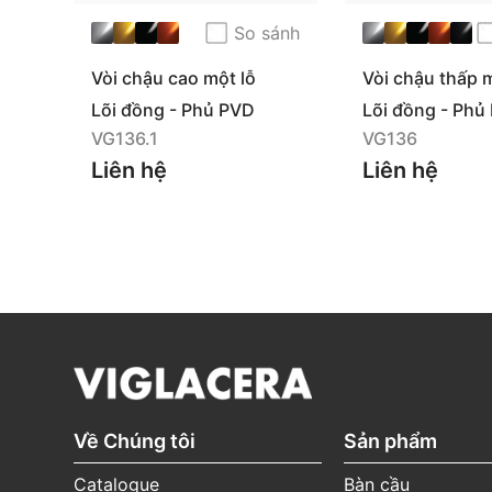
trộn nước
mua hàng)
So sánh
Linh kiện (Đai ốc,
Vòi chậu cao một lỗ
Vòi chậu thấp m
gioăng, tay gạt, dây
VG136.1
VG136
12 tháng
(Từ ngày
Lõi đồng - Phủ PVD
Lõi đồng - Phủ
sen, bát sen, cần sen,
mua hàng)
VG136.1
VG136
bộ chuyển sen, đầu
vòi,...)
Liên hệ
Liên hệ
*Quét mã QR trên sản phẩm để theo dõi thông t
thể.
Về Chúng tôi
Sản phẩm
Catalogue
Bàn cầu