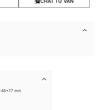
CHAT TƯ VẤN
3x46x77 mm