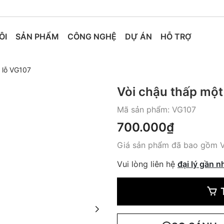
ÔI
SẢN PHẨM
CÔNG NGHỆ
DỰ ÁN
HỖ TRỢ
 lỗ VG107
Vòi chậu thấp một
Mã sản phẩm:
VG107
700.000₫
Giá sản phẩm đã bao gồm 
Vui lòng liên hệ
đại lý gần n