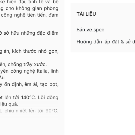
kế hiện đại, tinh tế và bề
ng cho không gian phòng
TÀI LIỆU
công nghệ tiên tiến, đảm
Bản vẽ spec
hờ sở hữu những đặc điểm
Hướng dẫn lắp đặt & sử 
 giản, kích thước nhỏ gọn,
ền
,
chống
trầy
xước.
ền công nghệ Italia, linh
Âu.
 ổn định, êm ái, tạo bọt,
t lên tới 140°C. Lõi đồng
iệu quả.
 chịu nhiệt lên tới 90°C,
ng gian, hoàn thiện giải