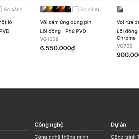
So sánh
So sánh
Hotline: 1800 58 58
05
ột lỗ
Vòi cảm ứng dùng pin
Vòi rửa 
VG1028
 PVD
Lõi đồng - Phủ PVD
Lõi đồng 
(Miễn phí cuộc gọi)
Chrome
VG1028
VG705
6.550.000₫
900.00
in thời gian bảo hành cụ
Công nghệ
Dự án
Công nghệ thông minh
Công trình