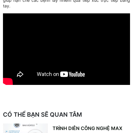
giúp hạn chế các bệnh lây nhiễm qua tiếp xúc trực tiếp bằng
tay.
CÓ THỂ BẠN SẼ QUAN TÂM
TRÌNH DIỄN CÔNG NGHỆ MAX