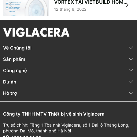
VORTEX TẠI VIETBUILD HCM
2022
12 tháng 8, 2022
Về Chúng tôi
Sản phẩm
Công nghệ
Dự án
Hỗ trợ
Công ty TNHH MTV Thiết bị vệ sinh Viglacera
Trụ sở chính: Tầng 1 Tòa nhà Viglacera, số 1 Đại lộ Thăng Long,
phường Đại Mỗ, thành phố Hà Nội